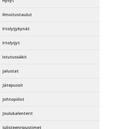
Hyllyt
Ilmoitustaulut
Irtolyijykynät
Irtolyijyt
Istutussäkit
Jalustat
Jätepussit
Johtopiilot
Joulukalenterit
Julisteenripustimet