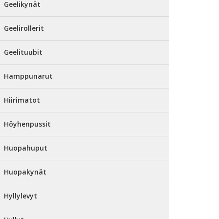
Geelikynät
Geelirollerit
Geelituubit
Hamppunarut
Hiirimatot
Höyhenpussit
Huopahuput
Huopakynät
Hyllylevyt