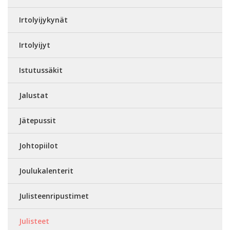
Irtolyijykynät
Irtolyijyt
Istutussäkit
Jalustat
Jätepussit
Johtopiilot
Joulukalenterit
Julisteenripustimet
Julisteet