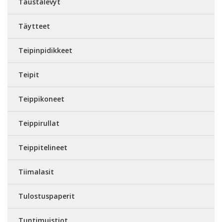
Taustalevyt
Täytteet
Teipinpidikkeet
Teipit
Teippikoneet
Teippirullat
Teippitelineet
Tiimalasit
Tulostuspaperit
Tuntimuistiot