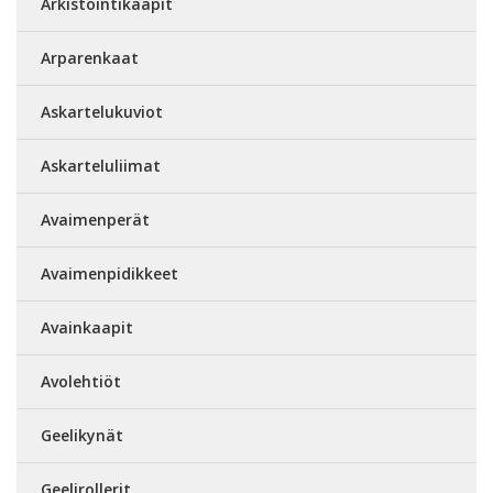
Arkistointikaapit
Arparenkaat
Askartelukuviot
Askarteluliimat
Avaimenperät
Avaimenpidikkeet
Avainkaapit
Avolehtiöt
Geelikynät
Geelirollerit