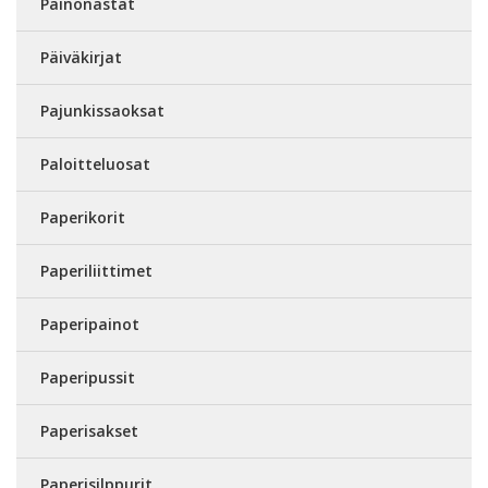
Painonastat
Päiväkirjat
Pajunkissaoksat
Paloitteluosat
Paperikorit
Paperiliittimet
Paperipainot
Paperipussit
Paperisakset
Paperisilppurit