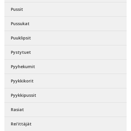
Pussit
Pussukat
Puuklipsit
Pystytuet
Pyyhekumit
Pyykkikorit
Pyykkipussit
Rasiat
Rei’ittäjät