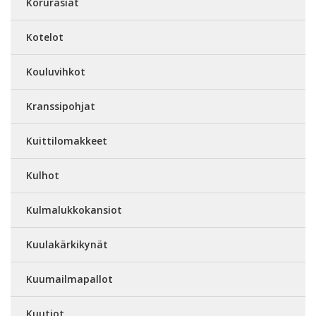
Korurasiat
Kotelot
Kouluvihkot
Kranssipohjat
Kuittilomakkeet
Kulhot
Kulmalukkokansiot
Kuulakärkikynät
Kuumailmapallot
Kuutiot