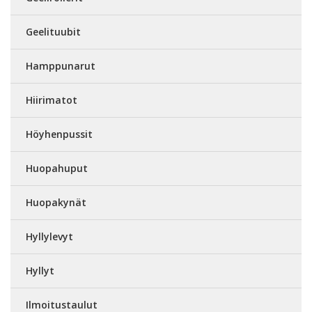
Geelituubit
Hamppunarut
Hiirimatot
Höyhenpussit
Huopahuput
Huopakynät
Hyllylevyt
Hyllyt
Ilmoitustaulut