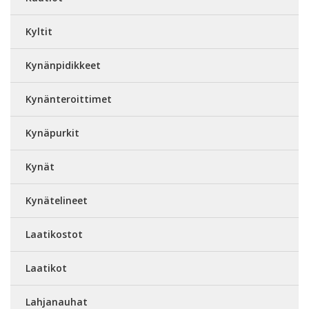
Kyltit
Kynänpidikkeet
Kynänteroittimet
Kynäpurkit
Kynät
Kynätelineet
Laatikostot
Laatikot
Lahjanauhat