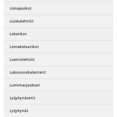
Liimapuikot
Liuskalehtiöt
Lokerikot
Lomakelaatikot
Luentolehtiöt
Lukuvuosikalenterit
Lumimarjaoksat
Lyijykynäsetit
Lyijykynät