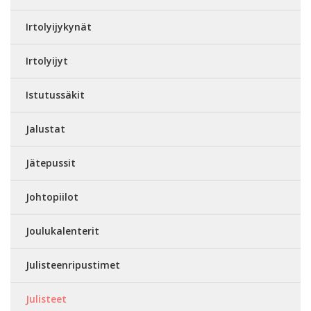
Irtolyijykynät
Irtolyijyt
Istutussäkit
Jalustat
Jätepussit
Johtopiilot
Joulukalenterit
Julisteenripustimet
Julisteet