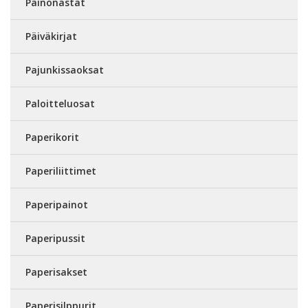
Painonastat
Päiväkirjat
Pajunkissaoksat
Paloitteluosat
Paperikorit
Paperiliittimet
Paperipainot
Paperipussit
Paperisakset
Paperisilppurit