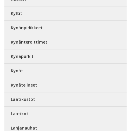
Kyltit
Kynänpidikkeet
Kynänteroittimet
Kynäpurkit
Kynät
Kynätelineet
Laatikostot
Laatikot
Lahjanauhat