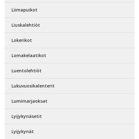
Liimapuikot
Liuskalehtiöt
Lokerikot
Lomakelaatikot
Luentolehtiöt
Lukuvuosikalenterit
Lumimarjaoksat
Lyijykynäsetit
Lyijykynät