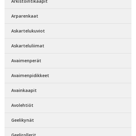
Arkistointikaapit
Arparenkaat
Askartelukuviot
Askarteluliimat
Avaimenperät
Avaimenpidikkeet
Avainkaapit
Avolehtiöt
Geelikynät
Geelirollerit