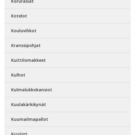
Korurasiat
Kotelot
Kouluvihkot
Kranssipohjat
Kuittilomakkeet
Kulhot
Kulmalukkokansiot
Kuulakärkikynät
Kuumailmapallot
Kuutiot