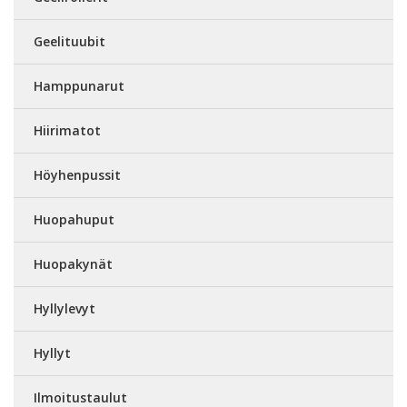
Geelituubit
Hamppunarut
Hiirimatot
Höyhenpussit
Huopahuput
Huopakynät
Hyllylevyt
Hyllyt
Ilmoitustaulut