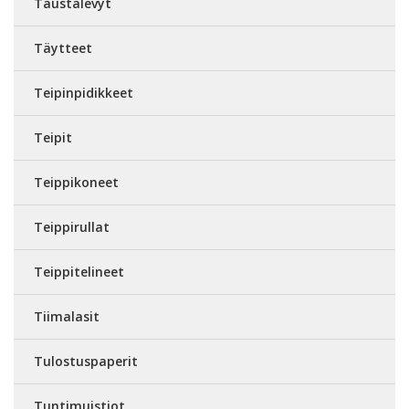
Taustalevyt
Täytteet
Teipinpidikkeet
Teipit
Teippikoneet
Teippirullat
Teippitelineet
Tiimalasit
Tulostuspaperit
Tuntimuistiot