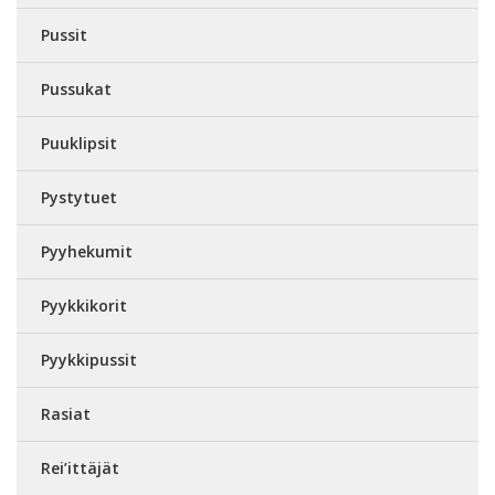
Pussit
Pussukat
Puuklipsit
Pystytuet
Pyyhekumit
Pyykkikorit
Pyykkipussit
Rasiat
Rei’ittäjät