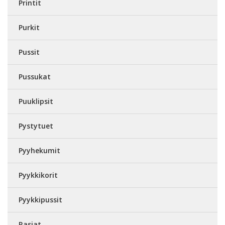
Printit
Purkit
Pussit
Pussukat
Puuklipsit
Pystytuet
Pyyhekumit
Pyykkikorit
Pyykkipussit
Rasiat