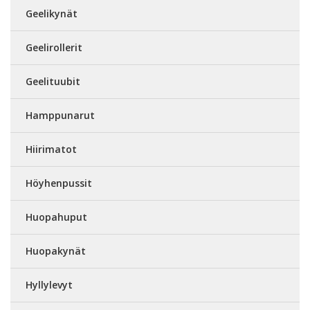
Geelikynät
Geelirollerit
Geelituubit
Hamppunarut
Hiirimatot
Höyhenpussit
Huopahuput
Huopakynät
Hyllylevyt