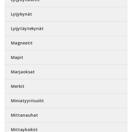
Lyijykynät
Lyijytäytekynät
Magneetit
Mapit
Marjaoksat
Merkit
Miniatyyrituolit
Mittanauhat
Mittayksiköt