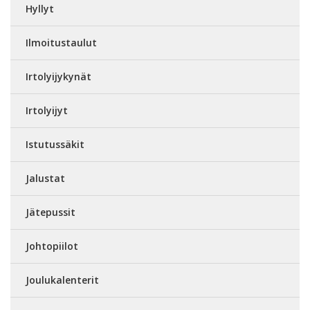
Hyllyt
Ilmoitustaulut
Irtolyijykynät
Irtolyijyt
Istutussäkit
Jalustat
Jätepussit
Johtopiilot
Joulukalenterit