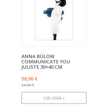
ANNA BÜLOW
COMMUNICATE YOU
JULISTE 30×40 CM
Alkuperäinen
58,00
€
hinta
64,00
€
Nykyinen
oli:
hinta
64,00 €.
LUE LISÄÄ »
on: