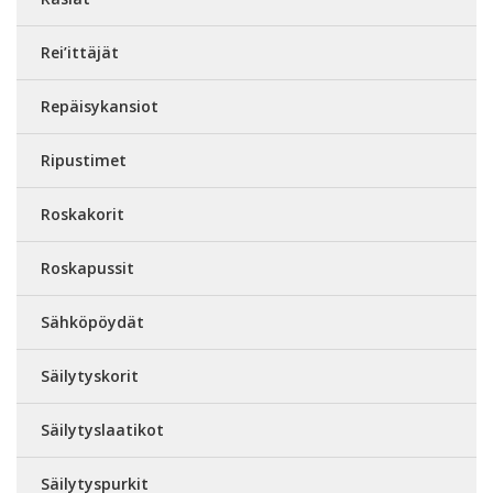
Rei’ittäjät
Repäisykansiot
Ripustimet
Roskakorit
Roskapussit
Sähköpöydät
Säilytyskorit
Säilytyslaatikot
Säilytyspurkit