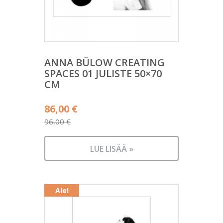
ANNA BÜLOW CREATING
SPACES 01 JULISTE 50×70
CM
Alkuperäinen
86,00
€
hinta
96,00
€
Nykyinen
oli:
hinta
96,00 €.
LUE LISÄÄ »
on:
86,00 €.
Ale!