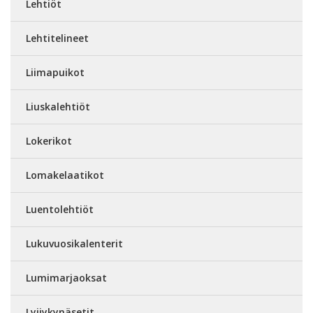
Lehtiöt
Lehtitelineet
Liimapuikot
Liuskalehtiöt
Lokerikot
Lomakelaatikot
Luentolehtiöt
Lukuvuosikalenterit
Lumimarjaoksat
Lyijykynäsetit