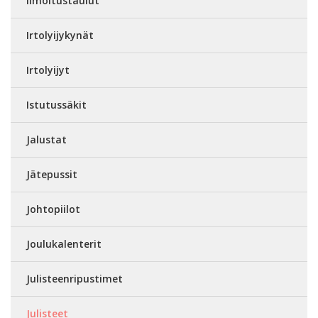
Ilmoitustaulut
Irtolyijykynät
Irtolyijyt
Istutussäkit
Jalustat
Jätepussit
Johtopiilot
Joulukalenterit
Julisteenripustimet
Julisteet