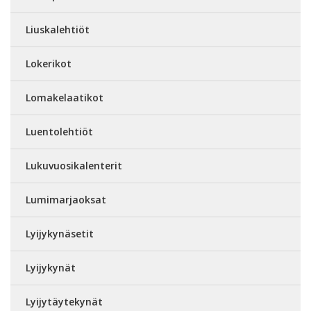
Liuskalehtiöt
Lokerikot
Lomakelaatikot
Luentolehtiöt
Lukuvuosikalenterit
Lumimarjaoksat
Lyijykynäsetit
Lyijykynät
Lyijytäytekynät