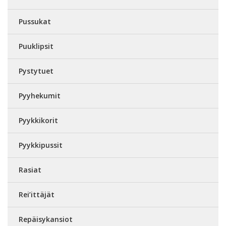
Pussukat
Puuklipsit
Pystytuet
Pyyhekumit
Pyykkikorit
Pyykkipussit
Rasiat
Rei’ittäjät
Repäisykansiot