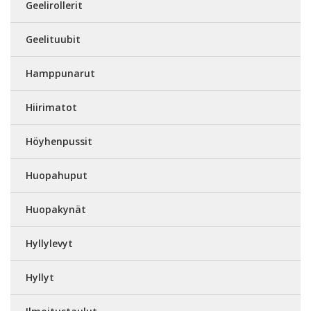
Geelirollerit
Geelituubit
Hamppunarut
Hiirimatot
Höyhenpussit
Huopahuput
Huopakynät
Hyllylevyt
Hyllyt