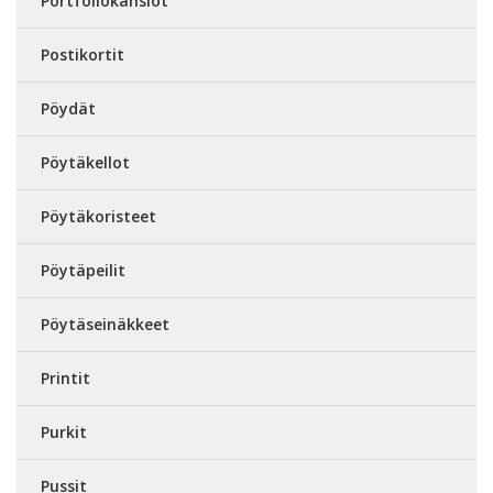
Portfoliokansiot
Postikortit
Pöydät
Pöytäkellot
Pöytäkoristeet
Pöytäpeilit
Pöytäseinäkkeet
Printit
Purkit
Pussit