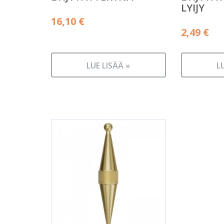
LYIJY
16,10
€
2,49
€
LUE LISÄÄ »
L