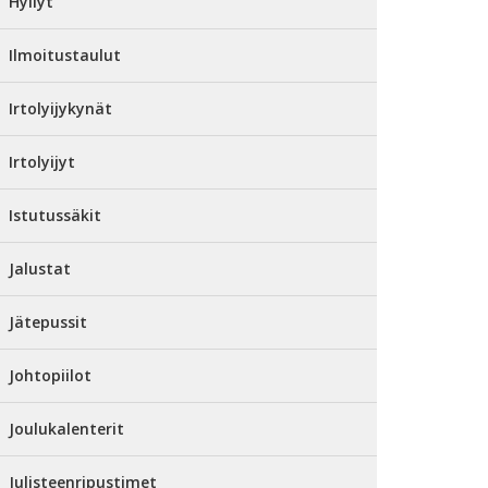
Hyllyt
Ilmoitustaulut
Irtolyijykynät
Irtolyijyt
Istutussäkit
Jalustat
Jätepussit
Johtopiilot
Joulukalenterit
Julisteenripustimet