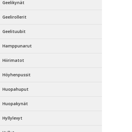
Geelikynät
Geelirollerit
Geelituubit
Hamppunarut
Hiirimatot
Höyhenpussit
Huopahuput
Huopakynät
Hyllylevyt