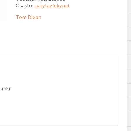
Osasto:
Lyijytäytekynät
Tom Dixon
sinki