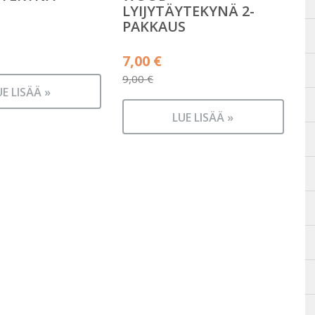
LYIJYTÄYTEKYNÄ 2-
PAKKAUS
Alkuperäinen
7,00
€
hinta
9,00
€
UE LISÄÄ »
Nykyinen
oli:
hinta
9,00 €.
LUE LISÄÄ »
on:
7,00 €.