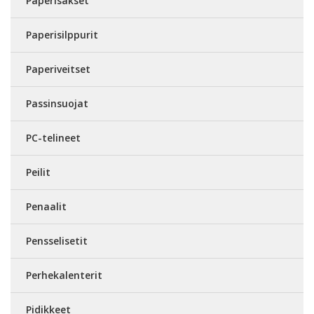
Paperisakset
Paperisilppurit
Paperiveitset
Passinsuojat
PC-telineet
Peilit
Penaalit
Pensselisetit
Perhekalenterit
Pidikkeet