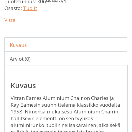
Tuotetunnus:
3069599751
Osasto:
Tuolit
Vitra
Kuvaus
Arviot (0)
Kuvaus
Vitran Eames Aluminium Chair on Charles ja
Ray Eamesin suunnittelema klassikko vuodelta
1958. Nimensä mukaisesti Aluminium Chairin
hallitsevin elementti on sen tyylikäs
alumiinirunko: tuolin nelisakarainen jalka sekä
pyörivä, taaksepäin taipuva istuinrunko