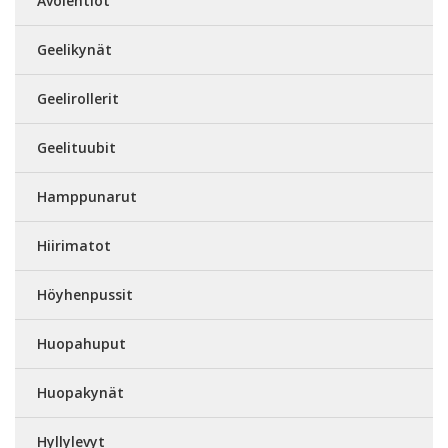
Avolehtiöt
Geelikynät
Geelirollerit
Geelituubit
Hamppunarut
Hiirimatot
Höyhenpussit
Huopahuput
Huopakynät
Hyllylevyt