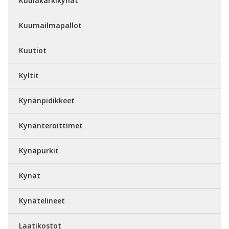
Kuulakärkikynät
Kuumailmapallot
Kuutiot
Kyltit
Kynänpidikkeet
Kynänteroittimet
Kynäpurkit
Kynät
Kynätelineet
Laatikostot