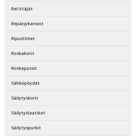
Rei’ittäjät
Repäisykansiot
Ripustimet
Roskakorit
Roskapussit
Sähköpöydät
Säilytyskorit
Säilytyslaatikot
Säilytyspurkit