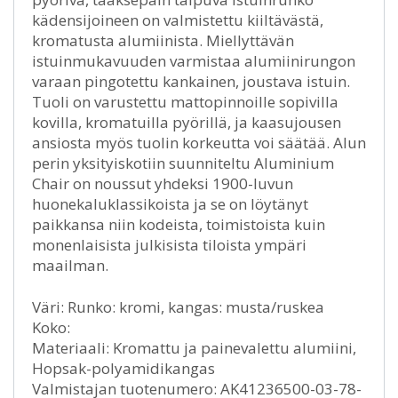
kädensijoineen on valmistettu kiiltävästä,
kromatusta alumiinista. Miellyttävän
istuinmukavuuden varmistaa alumiinirungon
varaan pingotettu kankainen, joustava istuin.
Tuoli on varustettu mattopinnoille sopivilla
kovilla, kromatuilla pyörillä, ja kaasujousen
ansiosta myös tuolin korkeutta voi säätää. Alun
perin yksityiskotiin suunniteltu Aluminium
Chair on noussut yhdeksi 1900-luvun
huonekaluklassikoista ja se on löytänyt
paikkansa niin kodeista, toimistoista kuin
monenlaisista julkisista tiloista ympäri
maailman.
Väri: Runko: kromi, kangas: musta/ruskea
Koko:
Materiaali: Kromattu ja painevalettu alumiini,
Hopsak-polyamidikangas
Valmistajan tuotenumero: AK41236500-03-78-