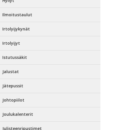
Hyllyt
Ilmoitustaulut
Irtolyijykynät
Irtolyijyt
Istutussäkit
Jalustat
Jätepussit
Johtopiilot
Joulukalenterit
Julisteenripustimet