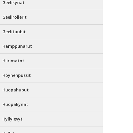
Geelikynät
Geelirollerit
Geelituubit
Hamppunarut
Hiirimatot
Höyhenpussit
Huopahuput
Huopakynät
Hyllylevyt