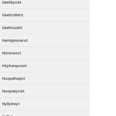
Geelikynät
Geelirollerit
Geelituubit
Hamppunarut
Hiirimatot
Höyhenpussit
Huopahuput
Huopakynät
Hyllylevyt