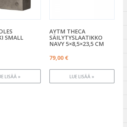
OLES
AYTM THECA
KI SMALL
SÄILYTYSLAATIKKO
NAVY 5×8,5×23,5 CM
79,00
€
UE LISÄÄ »
LUE LISÄÄ »