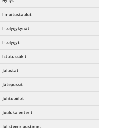
Hyllyt
Ilmoitustaulut
Irtolyijykynät
Irtolyijyt
Istutussäkit
Jalustat
Jätepussit
Johtopiilot
Joulukalenterit
Julisteenripustimet