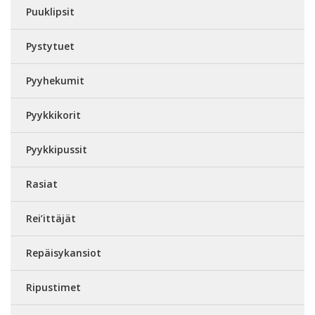
Puuklipsit
Pystytuet
Pyyhekumit
Pyykkikorit
Pyykkipussit
Rasiat
Rei’ittäjät
Repäisykansiot
Ripustimet