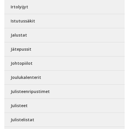
Irtolyijyt
Istutussäkit
Jalustat
Jätepussit
Johtopiilot
Joulukalenterit
Julisteenripustimet
Julisteet
Julistelistat