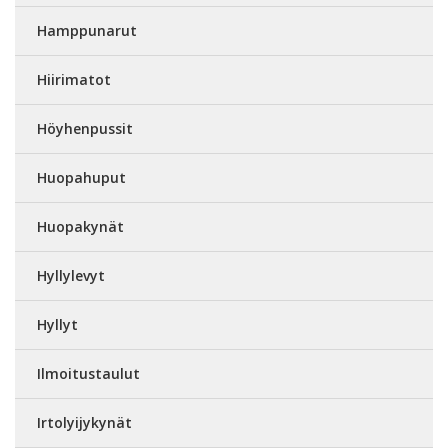
Hamppunarut
Hiirimatot
Höyhenpussit
Huopahuput
Huopakynät
Hyllylevyt
Hyllyt
Ilmoitustaulut
Irtolyijykynät