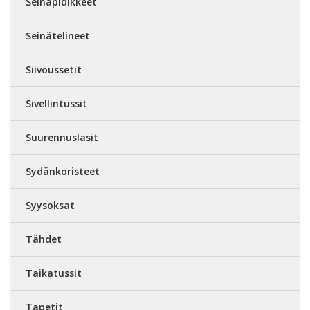
Seinäpidikkeet
Seinätelineet
Siivoussetit
Sivellintussit
Suurennuslasit
Sydänkoristeet
Syysoksat
Tähdet
Taikatussit
Tapetit