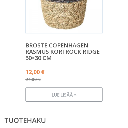
BROSTE COPENHAGEN
RASMUS KORI ROCK RIDGE
30×30 CM
Alkuperäinen
12,00
€
hinta
24,00
€
Nykyinen
oli:
hinta
24,00 €.
LUE LISÄÄ »
on:
12,00 €.
TUOTEHAKU