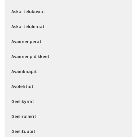
Askartelukuviot
Askarteluliimat
Avaimenperät
Avaimenpidikkeet
Avainkaapit
Avolehtiöt
Geelikynät
Geelirollerit
Geelituubit