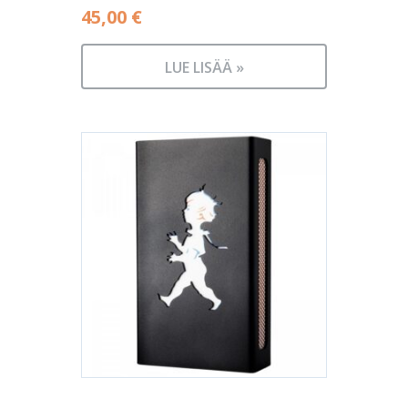
45,00
€
LUE LISÄÄ »