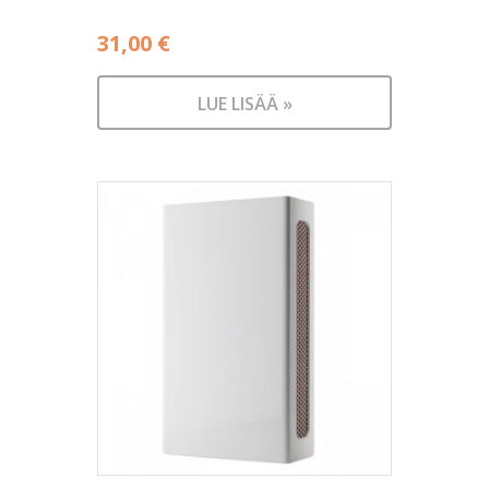
31,00
€
LUE LISÄÄ »