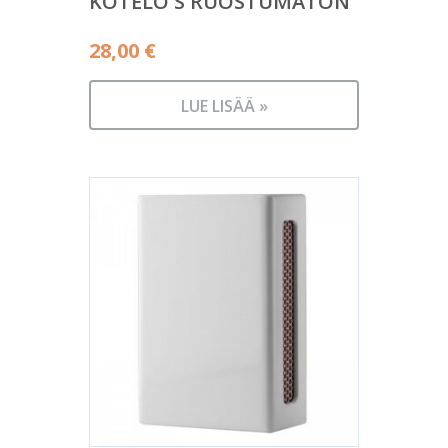
KOTELO S RUOSTUMATON
28,00
€
LUE LISÄÄ »