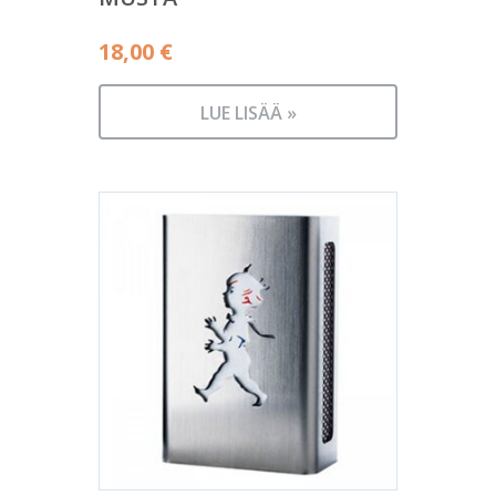
18,00
€
LUE LISÄÄ »