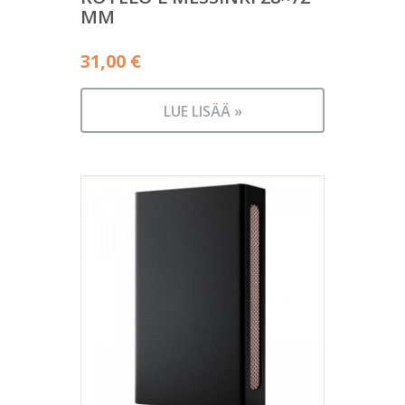
MM
31,00
€
LUE LISÄÄ »