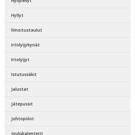
Hyllylevyt
Hyllyt
Ilmoitustaulut
Irtolyijykynät
Irtolyijyt
Istutussäkit
Jalustat
Jätepussit
Johtopiilot
Joulukalenterit