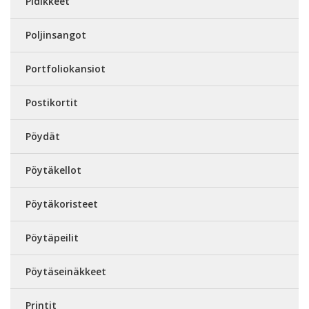
Pidikkeet
Poljinsangot
Portfoliokansiot
Postikortit
Pöydät
Pöytäkellot
Pöytäkoristeet
Pöytäpeilit
Pöytäseinäkkeet
Printit