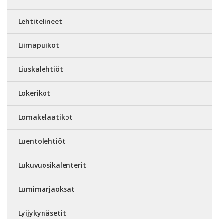
Lehtitelineet
Liimapuikot
Liuskalehtiöt
Lokerikot
Lomakelaatikot
Luentolehtiöt
Lukuvuosikalenterit
Lumimarjaoksat
Lyijykynäsetit