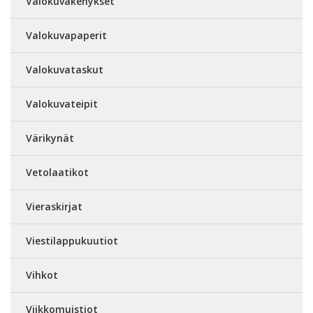
Valokuvakehykset
Valokuvapaperit
Valokuvataskut
Valokuvateipit
Värikynät
Vetolaatikot
Vieraskirjat
Viestilappukuutiot
Vihkot
Viikkomuistiot