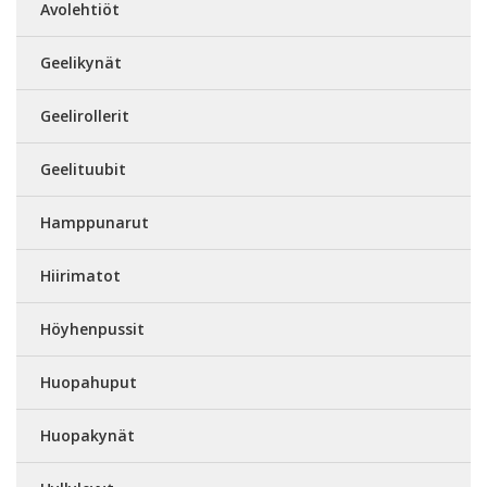
Avolehtiöt
Geelikynät
Geelirollerit
Geelituubit
Hamppunarut
Hiirimatot
Höyhenpussit
Huopahuput
Huopakynät