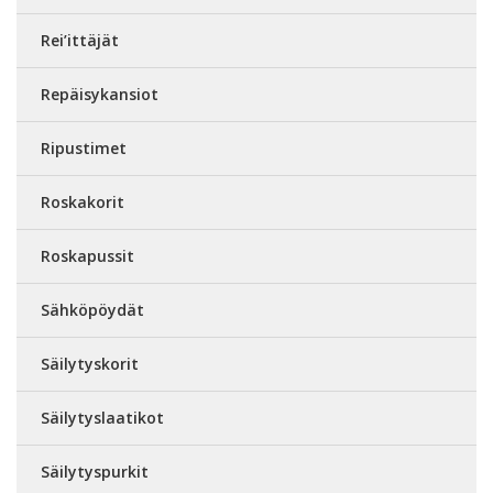
Rei’ittäjät
Repäisykansiot
Ripustimet
Roskakorit
Roskapussit
Sähköpöydät
Säilytyskorit
Säilytyslaatikot
Säilytyspurkit