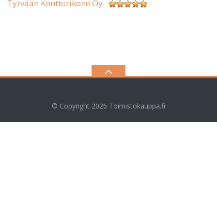
Tyrvään Konttorikone Oy
© Copyright 2026
Toimistokauppa.fi