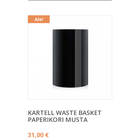
on:
31,00 €.
Ale!
KARTELL WASTE BASKET
PAPERIKORI MUSTA
Alkuperäinen
31,00
€