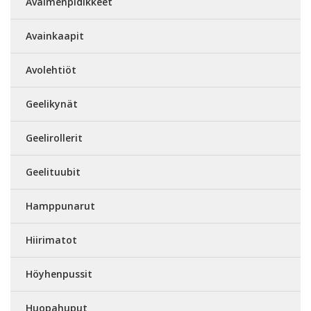
Avaimenpidikkeet
Avainkaapit
Avolehtiöt
Geelikynät
Geelirollerit
Geelituubit
Hamppunarut
Hiirimatot
Höyhenpussit
Huopahuput