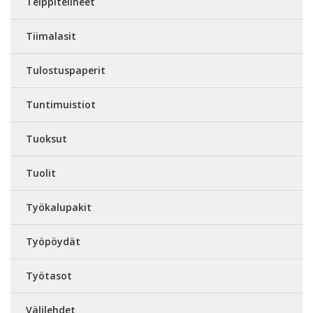
Teippitelineet
Tiimalasit
Tulostuspaperit
Tuntimuistiot
Tuoksut
Tuolit
Työkalupakit
Työpöydät
Työtasot
Välilehdet