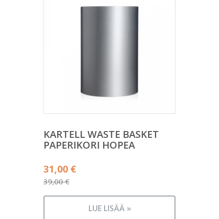
KARTELL WASTE BASKET
PAPERIKORI HOPEA
Alkuperäinen
31,00
€
hinta
39,00
€
Nykyinen
oli:
hinta
39,00 €.
LUE LISÄÄ »