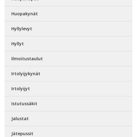
Huopakynät
Hyllylevyt
Hyllyt
Ilmoitustaulut
Irtolyijykynät
Irtolyijyt
Istutussäkit
Jalustat
Jätepussit