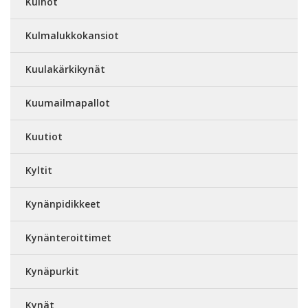
Kulhot
Kulmalukkokansiot
Kuulakärkikynät
Kuumailmapallot
Kuutiot
Kyltit
Kynänpidikkeet
Kynänteroittimet
Kynäpurkit
Kynät