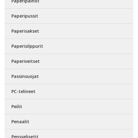
Paperipainot
Paperipussit
Paperisakset
Paperisilppurit
Paperiveitset
Passinsuojat
PC-telineet
Peilit
Penaalit
Pensselisetit