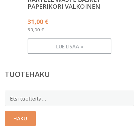
PAPERIKORI VALKOINEN
Alkuperäinen
31,00
€
hinta
39,00
€
Nykyinen
oli:
hinta
39,00 €.
LUE LISÄÄ »
on:
31,00 €.
TUOTEHAKU
Etsi:
HAKU