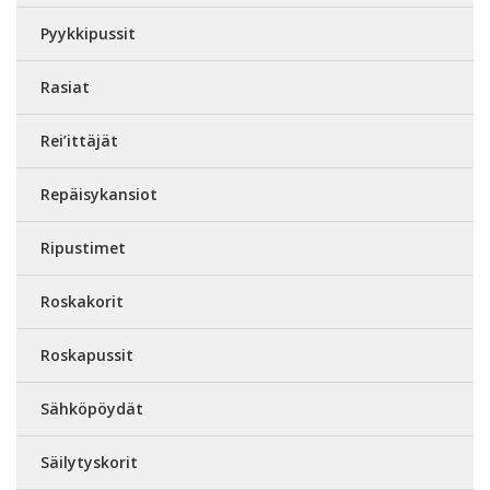
Pyykkipussit
Rasiat
Rei’ittäjät
Repäisykansiot
Ripustimet
Roskakorit
Roskapussit
Sähköpöydät
Säilytyskorit