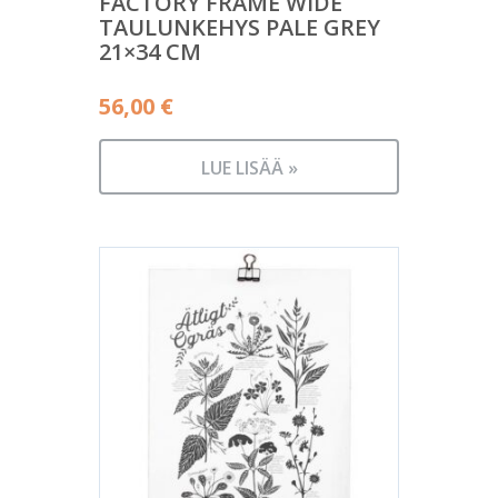
FACTORY FRAME WIDE
TAULUNKEHYS PALE GREY
21×34 CM
56,00
€
LUE LISÄÄ »