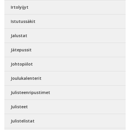
Irtolyijyt
Istutussäkit
Jalustat
Jätepussit
Johtopiilot
Joulukalenterit
Julisteenripustimet
Julisteet
Julistelistat