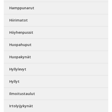
Hamppunarut
Hiirimatot
Höyhenpussit
Huopahuput
Huopakynät
Hyllylevyt
Hyllyt
Ilmoitustaulut
Irtolyijykynät