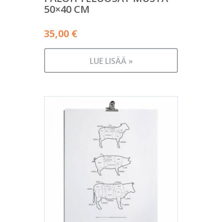
50×40 CM
35,00
€
LUE LISÄÄ »