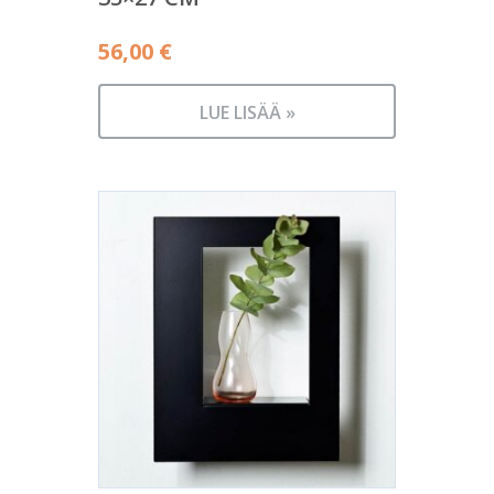
56,00
€
LUE LISÄÄ »