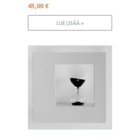
45,00
€
LUE LISÄÄ »