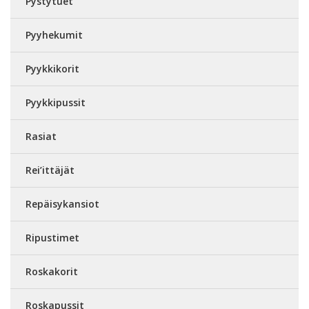
Pystytuet
Pyyhekumit
Pyykkikorit
Pyykkipussit
Rasiat
Rei’ittäjät
Repäisykansiot
Ripustimet
Roskakorit
Roskapussit