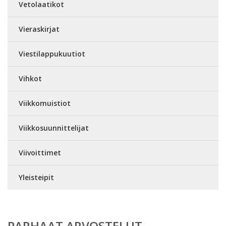
Vetolaatikot
Vieraskirjat
Viestilappukuutiot
Vihkot
Viikkomuistiot
Viikkosuunnittelijat
Viivoittimet
Yleisteipit
PARHAAT ARVOSTELUT