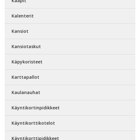
Kaapit
Kalenterit
Kansiot
Kansiotaskut
Käpykoristeet
Karttapallot
Kaulanauhat
Käyntikortinpidikkeet
Käyntikorttikotelot
Käyntikorttipidikkeet