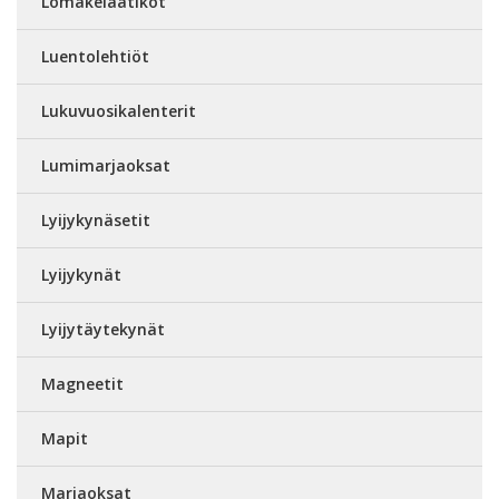
Lomakelaatikot
Luentolehtiöt
Lukuvuosikalenterit
Lumimarjaoksat
Lyijykynäsetit
Lyijykynät
Lyijytäytekynät
Magneetit
Mapit
Marjaoksat