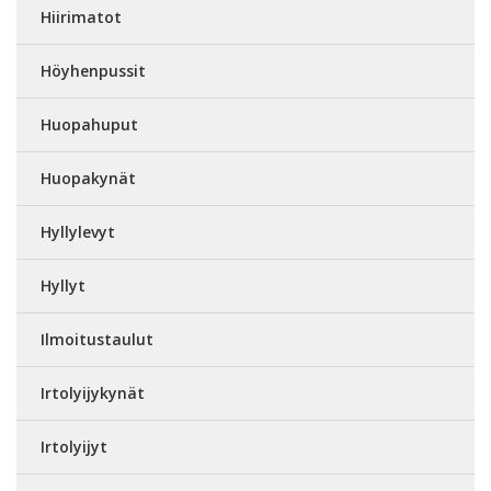
Hiirimatot
Höyhenpussit
Huopahuput
Huopakynät
Hyllylevyt
Hyllyt
Ilmoitustaulut
Irtolyijykynät
Irtolyijyt