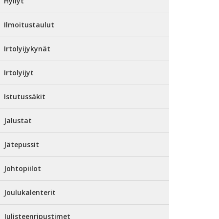
Hyllyt
Ilmoitustaulut
Irtolyijykynät
Irtolyijyt
Istutussäkit
Jalustat
Jätepussit
Johtopiilot
Joulukalenterit
Julisteenripustimet