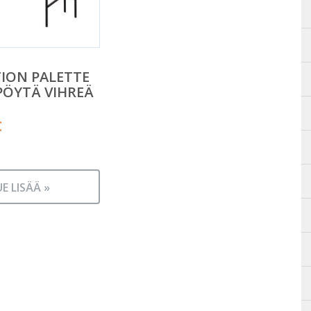
ION PALETTE
PÖYTÄ VIHREÄ
€
UE LISÄÄ »