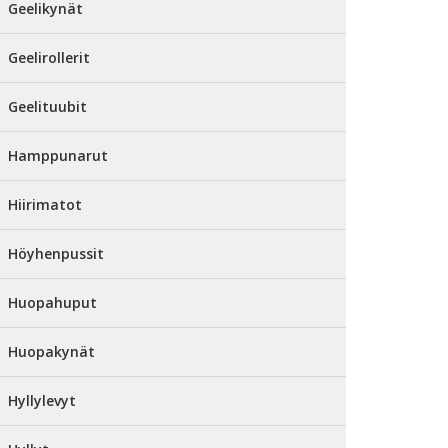
Geelikynät
Geelirollerit
Geelituubit
Hamppunarut
Hiirimatot
Höyhenpussit
Huopahuput
Huopakynät
Hyllylevyt