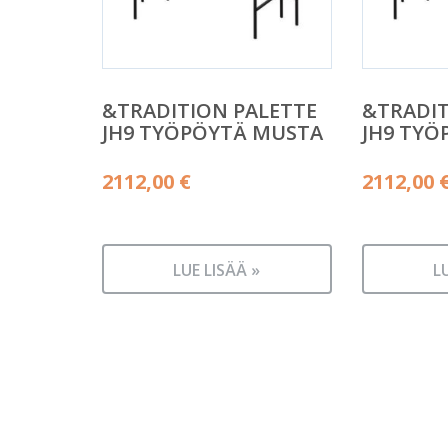
&TRADITION PALETTE
&TRADIT
JH9 TYÖPÖYTÄ MUSTA
JH9 TYÖ
2112,00
€
2112,00
LUE LISÄÄ »
L