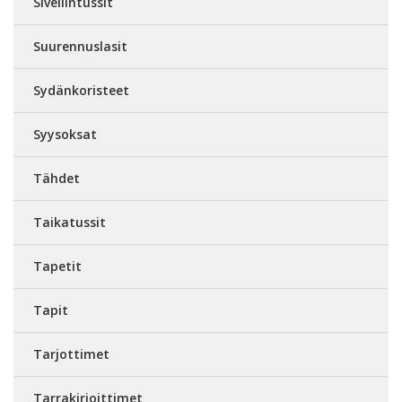
Sivellintussit
Suurennuslasit
Sydänkoristeet
Syysoksat
Tähdet
Taikatussit
Tapetit
Tapit
Tarjottimet
Tarrakirjoittimet