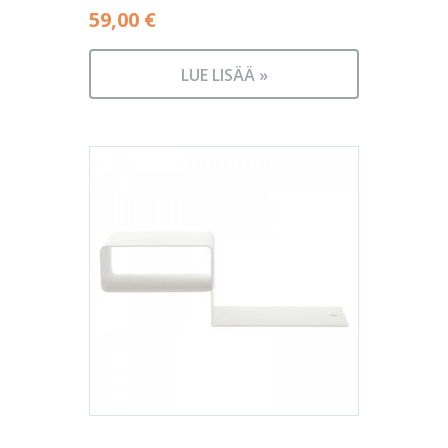
59,00
€
LUE LISÄÄ »