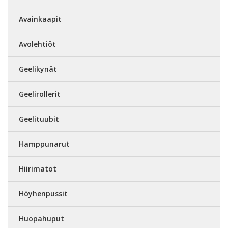
Avainkaapit
Avolehtiöt
Geelikynät
Geelirollerit
Geelituubit
Hamppunarut
Hiirimatot
Höyhenpussit
Huopahuput