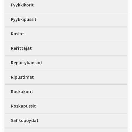
Pyykkikorit
Pyykkipussit
Rasiat
Rei’ittäjät
Repäisykansiot
Ripustimet
Roskakorit
Roskapussit
Sähköpöydät