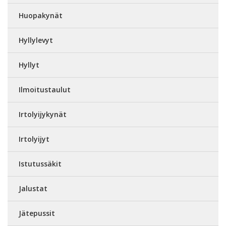
Huopakynät
Hyllylevyt
Hyllyt
Ilmoitustaulut
Irtolyijykynät
Irtolyijyt
Istutussäkit
Jalustat
Jätepussit