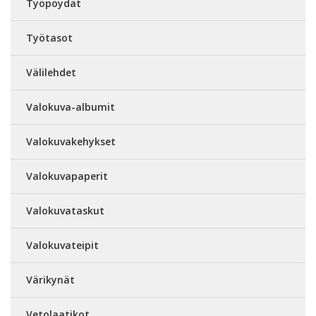
Työpöydät
Työtasot
Välilehdet
Valokuva-albumit
Valokuvakehykset
Valokuvapaperit
Valokuvataskut
Valokuvateipit
Värikynät
Vetolaatikot