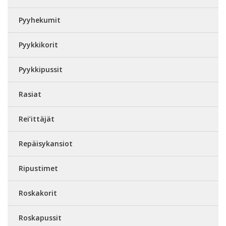
Pyyhekumit
Pyykkikorit
Pyykkipussit
Rasiat
Rei’ittäjät
Repäisykansiot
Ripustimet
Roskakorit
Roskapussit