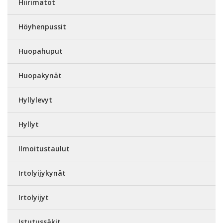
Hiirimatot
Höyhenpussit
Huopahuput
Huopakynät
Hyllylevyt
Hyllyt
Ilmoitustaulut
Irtolyijykynät
Irtolyijyt
Istutussäkit