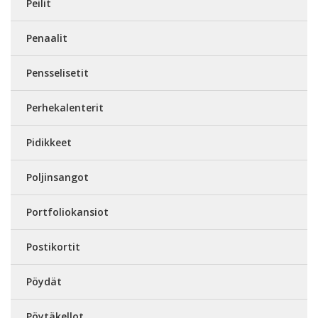
Peilit
Penaalit
Pensselisetit
Perhekalenterit
Pidikkeet
Poljinsangot
Portfoliokansiot
Postikortit
Pöydät
Pöytäkellot