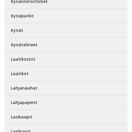
Kynänteroittimet
Kynäpurkit
Kynät
Kynätelineet
Laatikostot
Laatikot
Lahjanauhat
Lahjapaperit
Lasikaapit
Lasikuvut