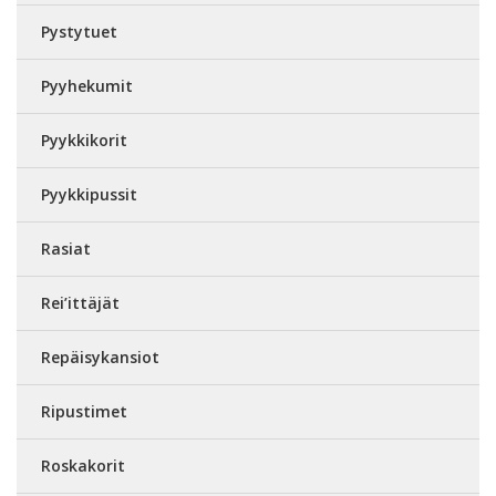
Pystytuet
Pyyhekumit
Pyykkikorit
Pyykkipussit
Rasiat
Rei’ittäjät
Repäisykansiot
Ripustimet
Roskakorit