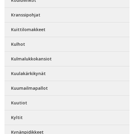
Kouluvihkot
Kranssipohjat
Kuittilomakkeet
Kulhot
Kulmalukkokansiot
Kuulakärkikynät
Kuumailmapallot
Kuutiot
Kyltit
Kynänpidikkeet