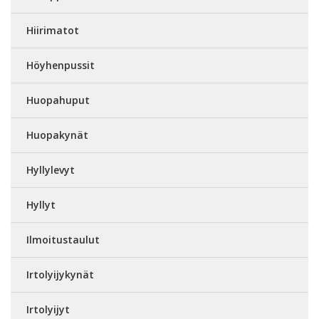
Hiirimatot
Höyhenpussit
Huopahuput
Huopakynät
Hyllylevyt
Hyllyt
Ilmoitustaulut
Irtolyijykynät
Irtolyijyt