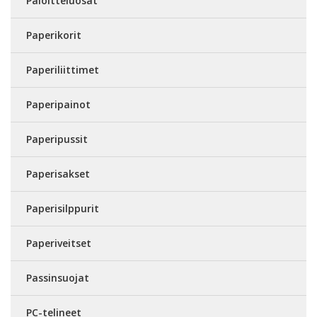
Paloitteluosat
Paperikorit
Paperiliittimet
Paperipainot
Paperipussit
Paperisakset
Paperisilppurit
Paperiveitset
Passinsuojat
PC-telineet