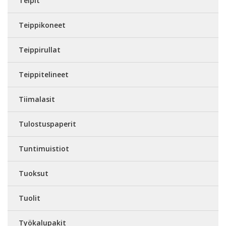
Teipit
Teippikoneet
Teippirullat
Teippitelineet
Tiimalasit
Tulostuspaperit
Tuntimuistiot
Tuoksut
Tuolit
Työkalupakit