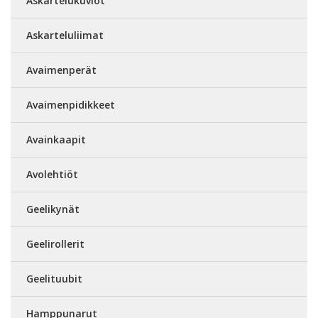
Askartelukuviot
Askarteluliimat
Avaimenperät
Avaimenpidikkeet
Avainkaapit
Avolehtiöt
Geelikynät
Geelirollerit
Geelituubit
Hamppunarut