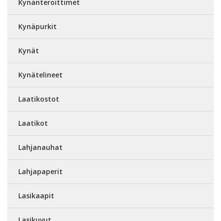
Kynänteroittimet
Kynäpurkit
Kynät
Kynätelineet
Laatikostot
Laatikot
Lahjanauhat
Lahjapaperit
Lasikaapit
Lasikuvut