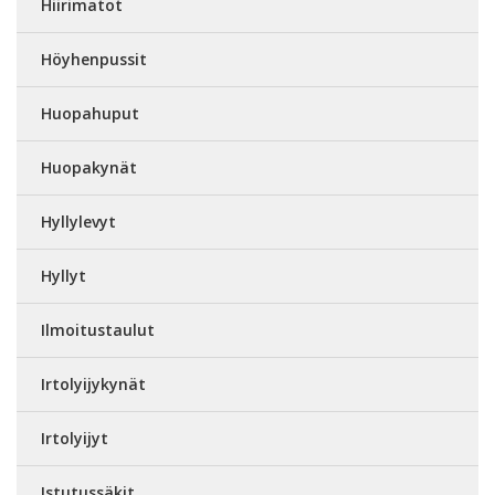
Hiirimatot
Höyhenpussit
Huopahuput
Huopakynät
Hyllylevyt
Hyllyt
Ilmoitustaulut
Irtolyijykynät
Irtolyijyt
Istutussäkit