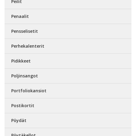
Peilit
Penaalit
Pensselisetit
Perhekalenterit
Pidikkeet
Poljinsangot
Portfoliokansiot
Postikortit
Pöydät
Pöytäkellot