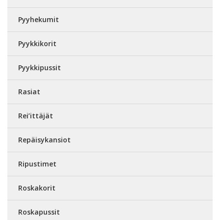
Pyyhekumit
Pyykkikorit
Pyykkipussit
Rasiat
Rei’ittäjät
Repäisykansiot
Ripustimet
Roskakorit
Roskapussit