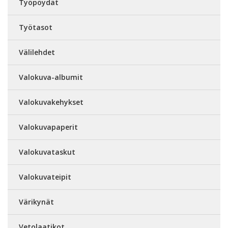
Työpöydät
Työtasot
Välilehdet
Valokuva-albumit
Valokuvakehykset
Valokuvapaperit
Valokuvataskut
Valokuvateipit
Värikynät
Vetolaatikot