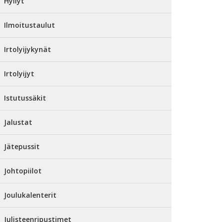
Hyllyt
Ilmoitustaulut
Irtolyijykynät
Irtolyijyt
Istutussäkit
Jalustat
Jätepussit
Johtopiilot
Joulukalenterit
Julisteenripustimet