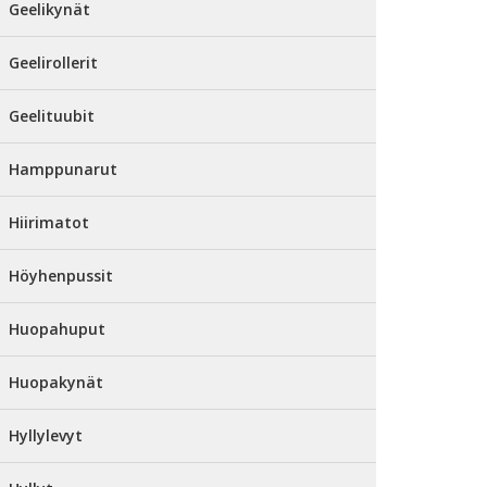
Geelikynät
Geelirollerit
Geelituubit
Hamppunarut
Hiirimatot
Höyhenpussit
Huopahuput
Huopakynät
Hyllylevyt