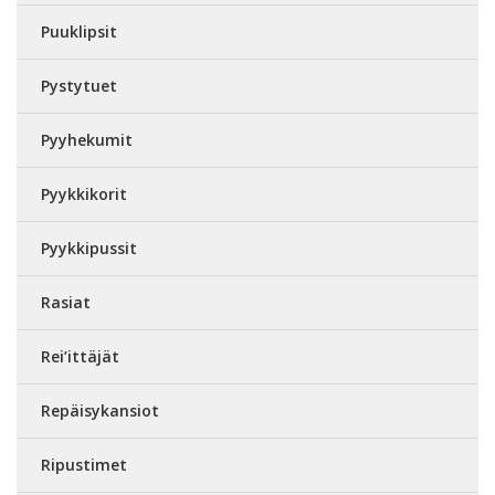
Puuklipsit
Pystytuet
Pyyhekumit
Pyykkikorit
Pyykkipussit
Rasiat
Rei’ittäjät
Repäisykansiot
Ripustimet