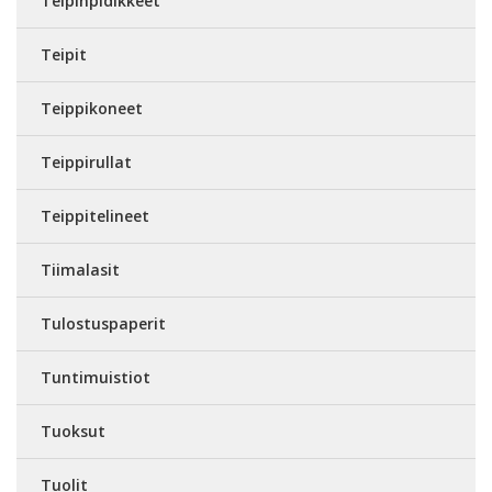
Teipinpidikkeet
Teipit
Teippikoneet
Teippirullat
Teippitelineet
Tiimalasit
Tulostuspaperit
Tuntimuistiot
Tuoksut
Tuolit