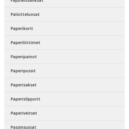
Pajunkissaoksat
Paloitteluosat
Paperikorit
Paperiliittimet
Paperipainot
Paperipussit
Paperisakset
Paperisilppurit
Paperiveitset
Passinsuojat