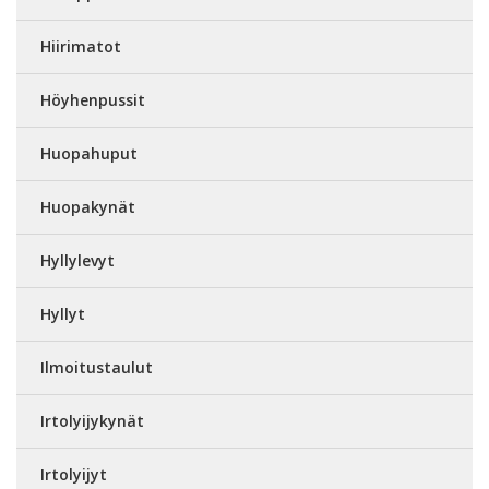
Hiirimatot
Höyhenpussit
Huopahuput
Huopakynät
Hyllylevyt
Hyllyt
Ilmoitustaulut
Irtolyijykynät
Irtolyijyt