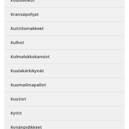
Kouluvihkot
Kranssipohjat
Kuittilomakkeet
Kulhot
Kulmalukkokansiot
Kuulakärkikynät
Kuumailmapallot
Kuutiot
Kyltit
Kynänpidikkeet