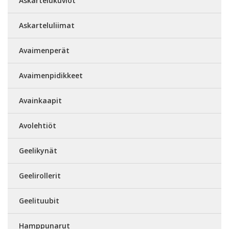
Askartelukuviot
Askarteluliimat
Avaimenperät
Avaimenpidikkeet
Avainkaapit
Avolehtiöt
Geelikynät
Geelirollerit
Geelituubit
Hamppunarut