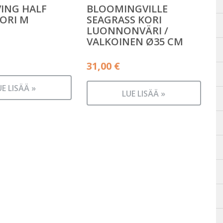
VING HALF
BLOOMINGVILLE
ORI M
SEAGRASS KORI
LUONNONVÄRI /
VALKOINEN Ø35 CM
31,00
€
UE LISÄÄ »
LUE LISÄÄ »