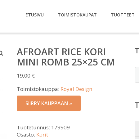
ETUSIVU
TOIMISTOKAUPAT
TUOTTEET
AFROART RICE KORI
MINI ROMB 25×25 CM
E
19,00
€
Toimistokauppa:
Royal Design
SIIRRY KAUPPAAN »
Tuotetunnus:
179909
Osasto:
Korit