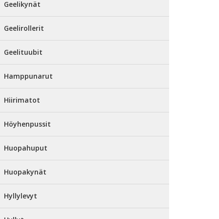
Geelikynät
Geelirollerit
Geelituubit
Hamppunarut
Hiirimatot
Höyhenpussit
Huopahuput
Huopakynät
Hyllylevyt