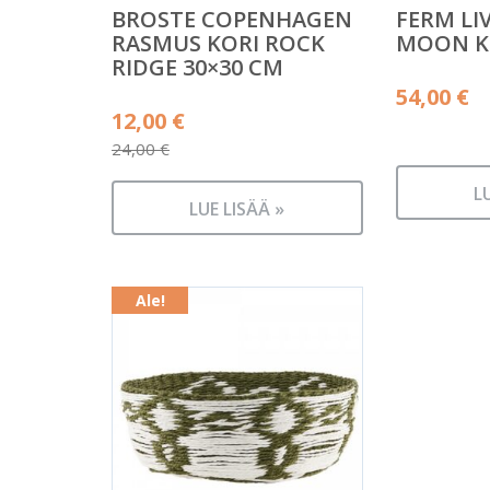
BROSTE COPENHAGEN
FERM LI
RASMUS KORI ROCK
MOON K
RIDGE 30×30 CM
54,00
€
Alkuperäinen
12,00
€
hinta
24,00
€
Nykyinen
oli:
L
hinta
24,00 €.
LUE LISÄÄ »
on:
12,00 €.
Ale!