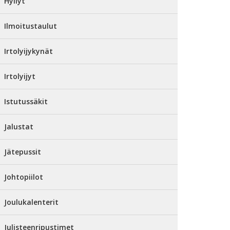
Hyllyt
Ilmoitustaulut
Irtolyijykynät
Irtolyijyt
Istutussäkit
Jalustat
Jätepussit
Johtopiilot
Joulukalenterit
Julisteenripustimet