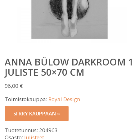
ANNA BÜLOW DARKROOM 1
JULISTE 50×70 CM
96,00
€
Toimistokauppa:
Royal Design
SIIRRY KAUPPAAN »
Tuotetunnus:
204963
Osasto:
Julisteet