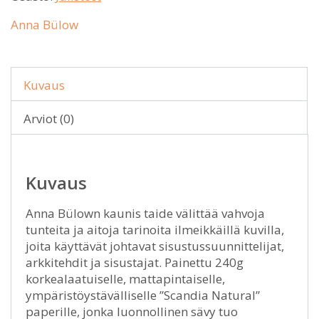
Anna Bülow
Kuvaus
Arviot (0)
Kuvaus
Anna Bülown kaunis taide välittää vahvoja
tunteita ja aitoja tarinoita ilmeikkäillä kuvilla,
joita käyttävät johtavat sisustussuunnittelijat,
arkkitehdit ja sisustajat. Painettu 240g
korkealaatuiselle, mattapintaiselle,
ympäristöystävälliselle ”Scandia Natural”
paperille, jonka luonnollinen sävy tuo