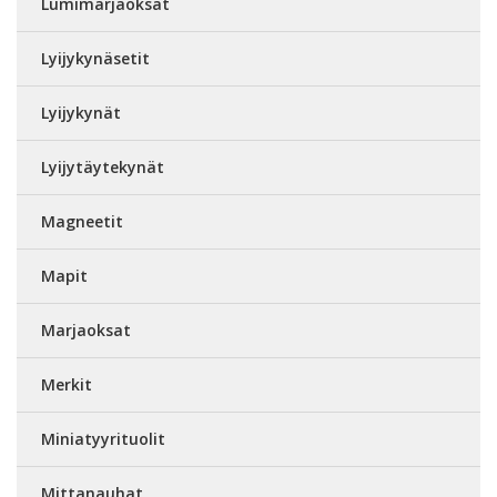
Lumimarjaoksat
Lyijykynäsetit
Lyijykynät
Lyijytäytekynät
Magneetit
Mapit
Marjaoksat
Merkit
Miniatyyrituolit
Mittanauhat