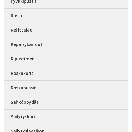
Pyykkipussit
Rasiat
Rei’ittäjät
Repäisykansiot
Ripustimet
Roskakorit
Roskapussit
Sähköpöydät
Säilytyskorit
Säilytyslaatikot