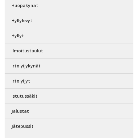
Huopakynät
Hyllylevyt
Hyllyt
Ilmoitustaulut
Irtolyijykynät
Irtolyijyt
Istutussäkit
Jalustat
Jätepussit