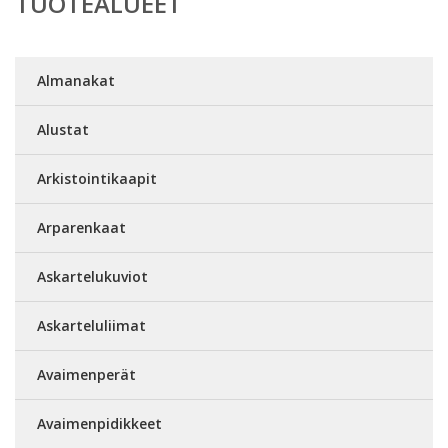
TUOTEALUEET
Almanakat
Alustat
Arkistointikaapit
Arparenkaat
Askartelukuviot
Askarteluliimat
Avaimenperät
Avaimenpidikkeet