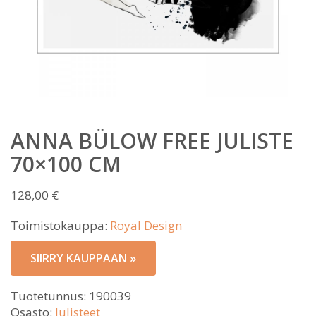
ANNA BÜLOW FREE JULISTE
70×100 CM
128,00
€
Toimistokauppa:
Royal Design
SIIRRY KAUPPAAN »
Tuotetunnus:
190039
Osasto:
Julisteet