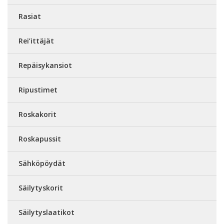
Rasiat
Rei’ittäjät
Repäisykansiot
Ripustimet
Roskakorit
Roskapussit
Sähköpöydät
Säilytyskorit
Säilytyslaatikot