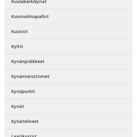
Kuulakärkikynät
Kuumailmapallot
Kuutiot
Kyltit
Kynänpidikkeet
Kynänteroittimet
Kynäpurkit
Kynät
Kynätelineet
Laatikostot