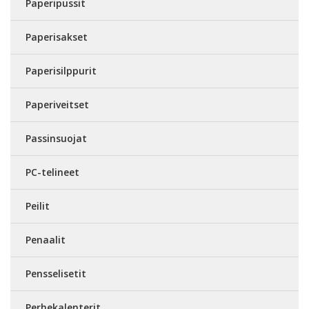
Paperipussit
Paperisakset
Paperisilppurit
Paperiveitset
Passinsuojat
PC-telineet
Peilit
Penaalit
Pensselisetit
Perhekalenterit