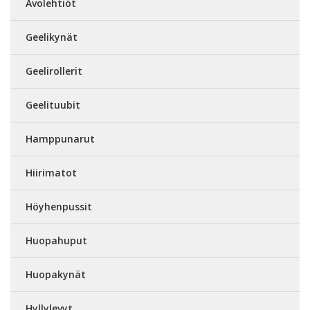
Avolehtiöt
Geelikynät
Geelirollerit
Geelituubit
Hamppunarut
Hiirimatot
Höyhenpussit
Huopahuput
Huopakynät
Hyllylevyt