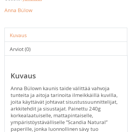
Anna Bülow
Kuvaus
Arviot (0)
Kuvaus
Anna Bülown kaunis taide välittää vahvoja
tunteita ja aitoja tarinoita ilmeikkäillä kuvilla,
joita käyttävät johtavat sisustussuunnittelijat,
arkkitehdit ja sisustajat. Painettu 240g
korkealaatuiselle, mattapintaiselle,
ympäristöystävälliselle ”Scandia Natural”
paperille, jonka luonnollinen sävy tuo