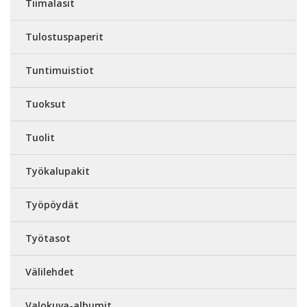
Tiimalasit
Tulostuspaperit
Tuntimuistiot
Tuoksut
Tuolit
Työkalupakit
Työpöydät
Työtasot
Välilehdet
Valokuva-albumit