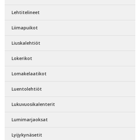
Lehtitelineet
Liimapuikot
Liuskalehtiöt
Lokerikot
Lomakelaatikot
Luentolehtiöt
Lukuvuosikalenterit
Lumimarjaoksat
Lyijykynäsetit