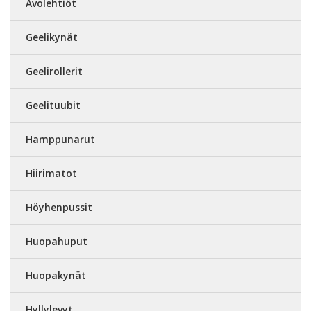
Avolehtiöt
Geelikynät
Geelirollerit
Geelituubit
Hamppunarut
Hiirimatot
Höyhenpussit
Huopahuput
Huopakynät
Hyllylevyt