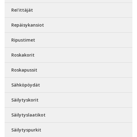
Rei’ittäjät
Repäisykansiot
Ripustimet
Roskakorit
Roskapussit
Sähköpöydät
Säilytyskorit
Säilytyslaatikot
Säilytyspurkit