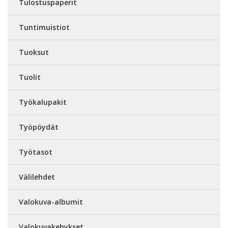
Tulostuspaperit
Tuntimuistiot
Tuoksut
Tuolit
Työkalupakit
Työpöydät
Työtasot
Välilehdet
Valokuva-albumit
Valokuvakehykset