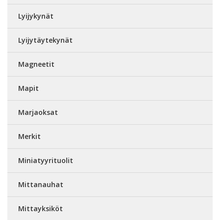
Lyijykynät
Lyijytäytekynät
Magneetit
Mapit
Marjaoksat
Merkit
Miniatyyrituolit
Mittanauhat
Mittayksiköt