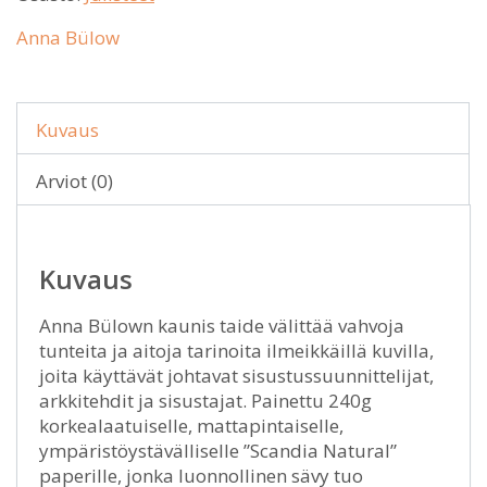
Anna Bülow
Kuvaus
Arviot (0)
Kuvaus
Anna Bülown kaunis taide välittää vahvoja
tunteita ja aitoja tarinoita ilmeikkäillä kuvilla,
joita käyttävät johtavat sisustussuunnittelijat,
arkkitehdit ja sisustajat. Painettu 240g
korkealaatuiselle, mattapintaiselle,
ympäristöystävälliselle ”Scandia Natural”
paperille, jonka luonnollinen sävy tuo