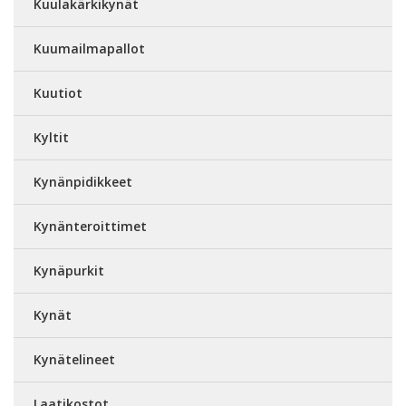
Kuulakärkikynät
Kuumailmapallot
Kuutiot
Kyltit
Kynänpidikkeet
Kynänteroittimet
Kynäpurkit
Kynät
Kynätelineet
Laatikostot