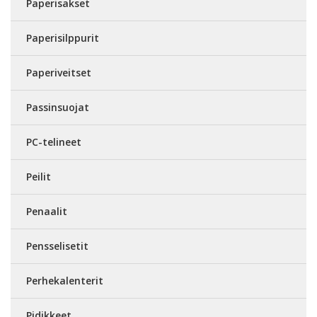
Paperisakset
Paperisilppurit
Paperiveitset
Passinsuojat
PC-telineet
Peilit
Penaalit
Pensselisetit
Perhekalenterit
Pidikkeet