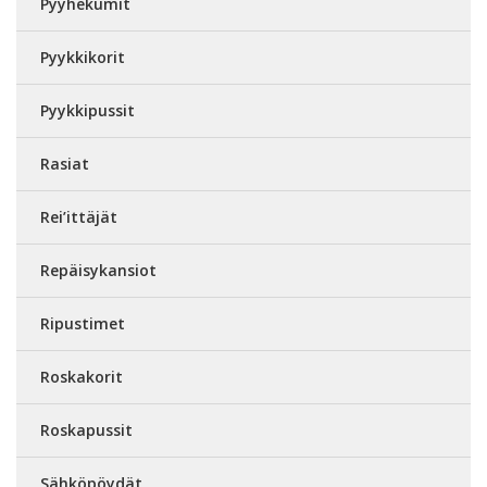
Pyyhekumit
Pyykkikorit
Pyykkipussit
Rasiat
Rei’ittäjät
Repäisykansiot
Ripustimet
Roskakorit
Roskapussit
Sähköpöydät