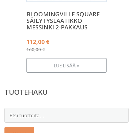
BLOOMINGVILLE SQUARE
SÄILYTYSLAATIKKO
MESSINKI 2-PAKKAUS
Alkuperäinen
112,00
€
hinta
160,00
€
Nykyinen
oli:
hinta
160,00 €.
LUE LISÄÄ »
on:
112,00 €.
TUOTEHAKU
Etsi: