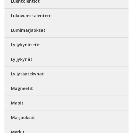
Luentolehtiöt
Lukuvuosikalenterit
Lumimarjaoksat
Lyijykynäsetit
Lyijykynät
Lyijytäytekynät
Magneetit
Mapit
Marjaoksat
Merkit