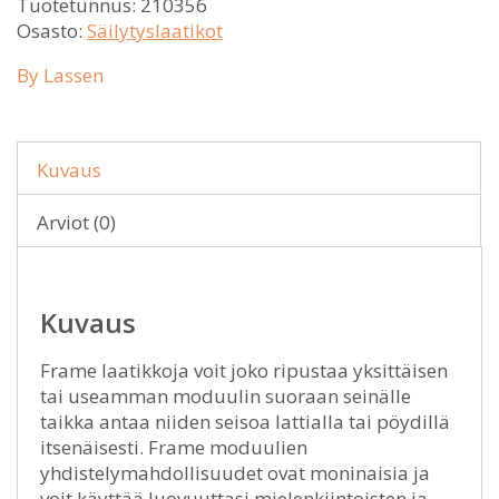
Tuotetunnus:
210356
Osasto:
Säilytyslaatikot
By Lassen
Kuvaus
Arviot (0)
Kuvaus
Frame laatikkoja voit joko ripustaa yksittäisen
tai useamman moduulin suoraan seinälle
taikka antaa niiden seisoa lattialla tai pöydillä
itsenäisesti. Frame moduulien
yhdistelymahdollisuudet ovat moninaisia ja
voit käyttää luovuuttasi mielenkiintoisten ja