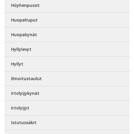
Höyhenpussit
Huopahuput
Huopakynät
Hyllylevyt
Hyllyt
Ilmoitustaulut
Irtolyijykynät
Irtolyijyt
Istutussäkit