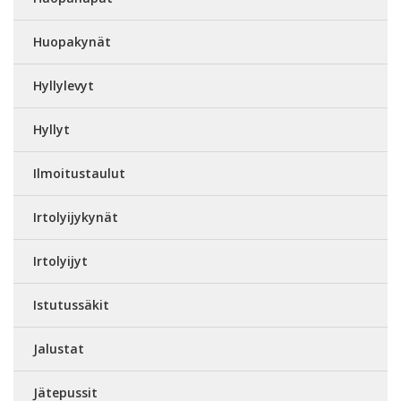
Huopakynät
Hyllylevyt
Hyllyt
Ilmoitustaulut
Irtolyijykynät
Irtolyijyt
Istutussäkit
Jalustat
Jätepussit