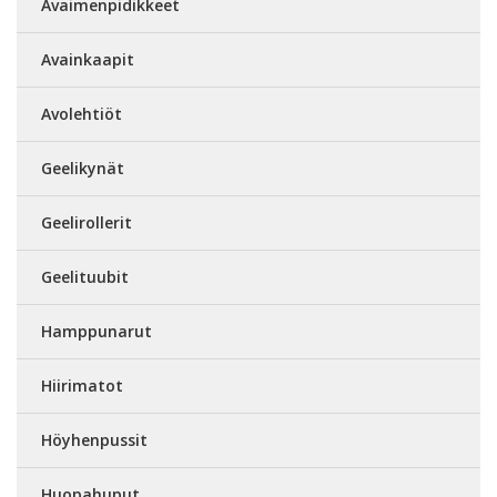
Avaimenpidikkeet
Avainkaapit
Avolehtiöt
Geelikynät
Geelirollerit
Geelituubit
Hamppunarut
Hiirimatot
Höyhenpussit
Huopahuput