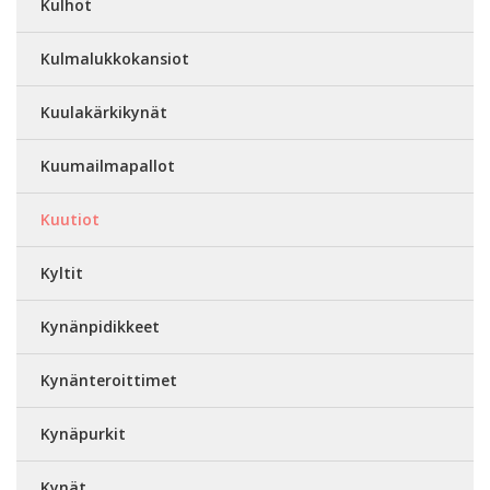
Kulhot
Kulmalukkokansiot
Kuulakärkikynät
Kuumailmapallot
Kuutiot
Kyltit
Kynänpidikkeet
Kynänteroittimet
Kynäpurkit
Kynät