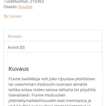
Tuotetunnus:
210363
Osasto:
Kuutiot
By Lassen
Kuvaus
Arviot (0)
Kuvaus
Frame laatikkoja voit joko ripustaa yksittäisen
tai useamman moduulin suoraan seinälle
taikka antaa niiden seisoa lattialla tai pöydillä
itsenäisesti. Frame moduulien
yhdistelymahdollisuudet ovat moninaisia ja
voit käyttää luovuuttasi mielenkiintoisten ja