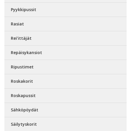
Pyykkipussit
Rasiat
Rei’ittäjät
Repäisykansiot
Ripustimet
Roskakorit
Roskapussit
Sähköpöydät
Säilytyskorit