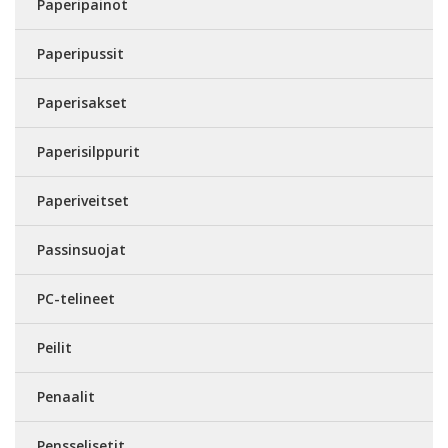
Paperipainot
Paperipussit
Paperisakset
Paperisilppurit
Paperiveitset
Passinsuojat
PC-telineet
Peilit
Penaalit
Pensselisetit