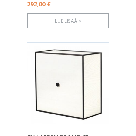
292,00
€
LUE LISÄÄ »