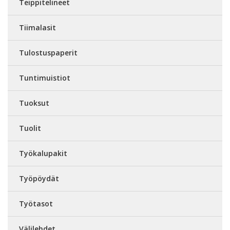
Teippitelineet
Tiimalasit
Tulostuspaperit
Tuntimuistiot
Tuoksut
Tuolit
Työkalupakit
Työpöydät
Työtasot
Välilehdet