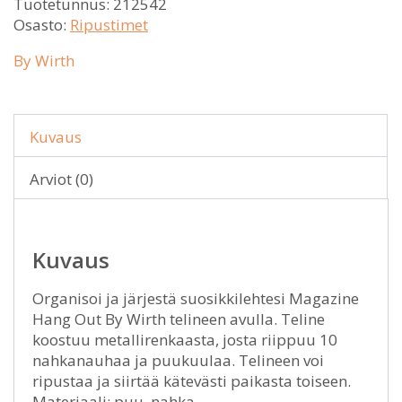
Tuotetunnus:
212542
Osasto:
Ripustimet
By Wirth
Kuvaus
Arviot (0)
Kuvaus
Organisoi ja järjestä suosikkilehtesi Magazine
Hang Out By Wirth telineen avulla. Teline
koostuu metallirenkaasta, josta riippuu 10
nahkanauhaa ja puukuulaa. Telineen voi
ripustaa ja siirtää kätevästi paikasta toiseen.
Materiaali: puu, nahka.