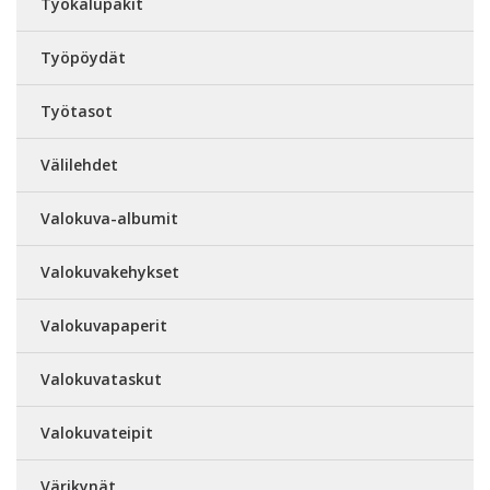
Työkalupakit
Työpöydät
Työtasot
Välilehdet
Valokuva-albumit
Valokuvakehykset
Valokuvapaperit
Valokuvataskut
Valokuvateipit
Värikynät