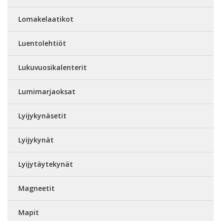
Lomakelaatikot
Luentolehtiöt
Lukuvuosikalenterit
Lumimarjaoksat
Lyijykynäsetit
Lyijykynät
Lyijytäytekynät
Magneetit
Mapit