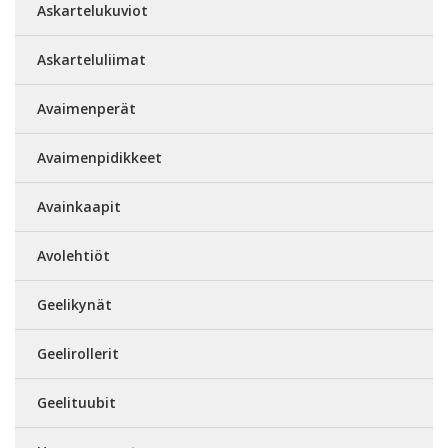
Askartelukuviot
Askarteluliimat
Avaimenperät
Avaimenpidikkeet
Avainkaapit
Avolehtiöt
Geelikynät
Geelirollerit
Geelituubit