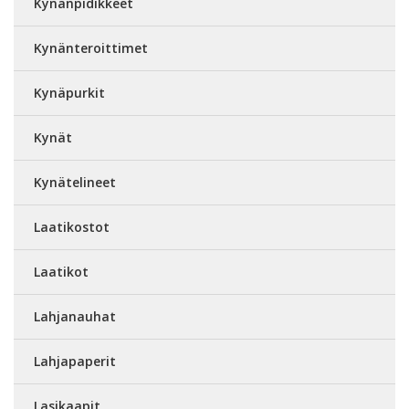
Kynänpidikkeet
Kynänteroittimet
Kynäpurkit
Kynät
Kynätelineet
Laatikostot
Laatikot
Lahjanauhat
Lahjapaperit
Lasikaapit