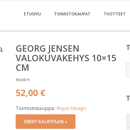
ETUSIVU
TOIMISTOKAUPAT
TUOTTEET
GEORG JENSEN
VALOKUVAKEHYS 10×15
CM
E
65,00
€
Alkuperäinen
52,00
€
hinta
Nykyinen
oli:
Toimistokauppa:
Royal Design
hinta
65,00 €.
on:
SIIRRY KAUPPAAN »
52,00 €.