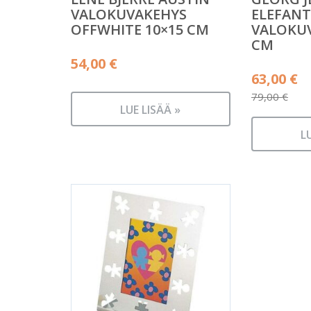
VALOKUVAKEHYS
ELEFANT
OFFWHITE 10×15 CM
VALOKUV
CM
54,00
€
Alkuper
63,00
€
hinta
79,00
€
LUE LISÄÄ »
Nykyine
oli:
hinta
79,00 €.
L
on:
63,00 €.