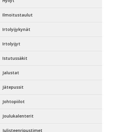
Hyllyt
Ilmoitustaulut
Irtolyijykynät
Irtolyijyt
Istutussäkit
Jalustat
Jätepussit
Johtopiilot
Joulukalenterit
Julisteenripustimet