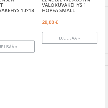
TI
VALOKUVAKEHYS 1
AKEHYS 13×18
HOPEA SMALL
29,00
€
äinen
LUE LISÄÄ »
n
UE LISÄÄ »