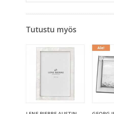
Tutustu myös
Ale!
LENE BJERRE AUSTIN
GEORG J