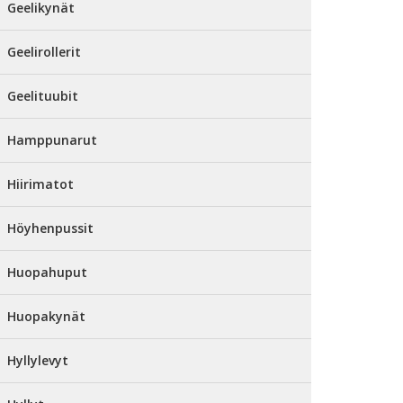
Geelikynät
Geelirollerit
Geelituubit
Hamppunarut
Hiirimatot
Höyhenpussit
Huopahuput
Huopakynät
Hyllylevyt