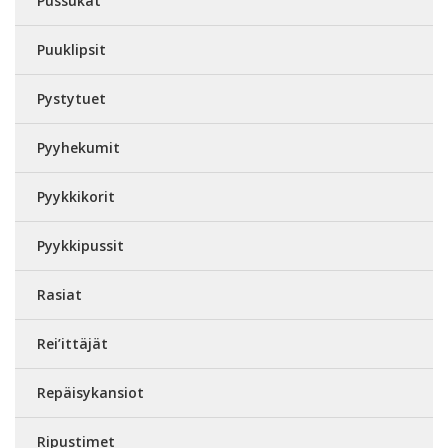
Pussukat
Puuklipsit
Pystytuet
Pyyhekumit
Pyykkikorit
Pyykkipussit
Rasiat
Rei’ittäjät
Repäisykansiot
Ripustimet