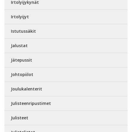
Irtolyijykynät
Irtolyijyt
Istutussäkit
Jalustat
Jätepussit
Johtopiilot
Joulukalenterit
Julisteenripustimet
Julisteet