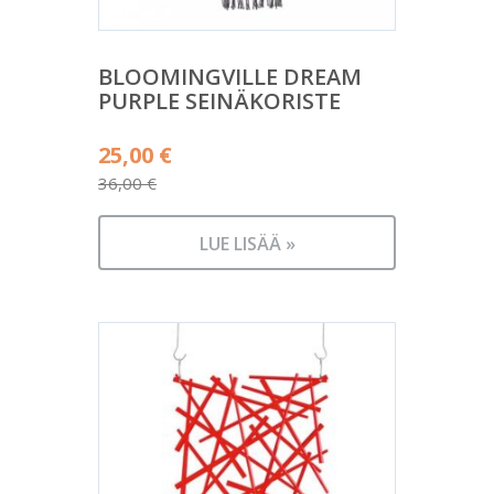
BLOOMINGVILLE DREAM
PURPLE SEINÄKORISTE
Alkuperäinen
25,00
€
hinta
36,00
€
Nykyinen
oli:
hinta
36,00 €.
LUE LISÄÄ »
on:
25,00 €.