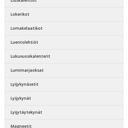
Liuskalehtiöt
Lokerikot
Lomakelaatikot
Luentolehtiöt
Lukuvuosikalenterit
Lumimarjaoksat
Lyijykynäsetit
Lyijykynät
Lyijytäytekynät
Magneetit