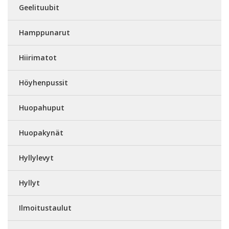
Geelituubit
Hamppunarut
Hiirimatot
Höyhenpussit
Huopahuput
Huopakynät
Hyllylevyt
Hyllyt
Ilmoitustaulut