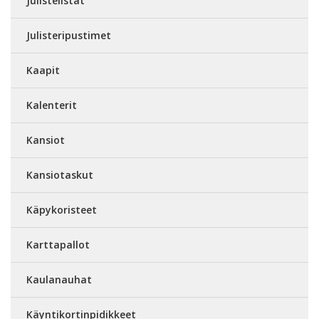
Julistelistat
Julisteripustimet
Kaapit
Kalenterit
Kansiot
Kansiotaskut
Käpykoristeet
Karttapallot
Kaulanauhat
Käyntikortinpidikkeet