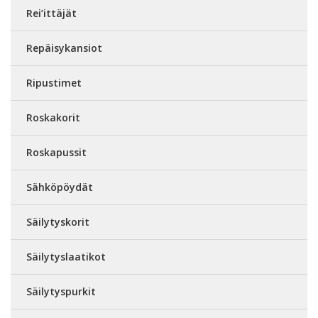
Rei’ittäjät
Repäisykansiot
Ripustimet
Roskakorit
Roskapussit
Sähköpöydät
Säilytyskorit
Säilytyslaatikot
Säilytyspurkit