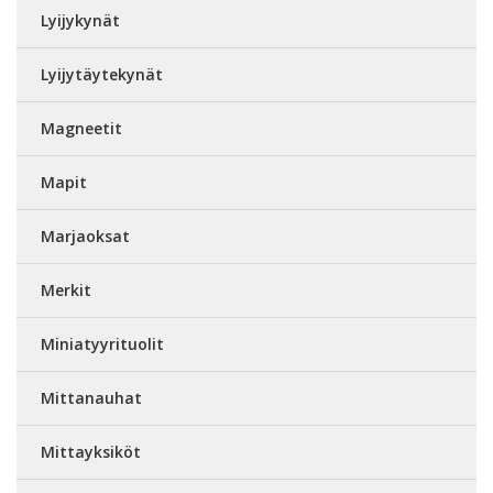
Lyijykynät
Lyijytäytekynät
Magneetit
Mapit
Marjaoksat
Merkit
Miniatyyrituolit
Mittanauhat
Mittayksiköt