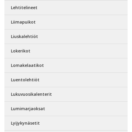
Lehtitelineet
Liimapuikot
Liuskalehtiöt
Lokerikot
Lomakelaatikot
Luentolehtiöt
Lukuvuosikalenterit
Lumimarjaoksat
Lyijykynäsetit