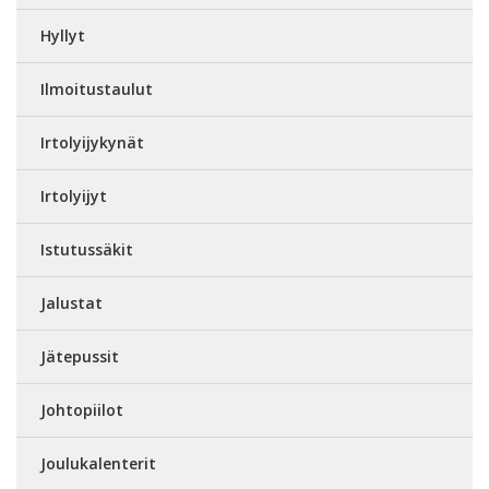
Hyllyt
Ilmoitustaulut
Irtolyijykynät
Irtolyijyt
Istutussäkit
Jalustat
Jätepussit
Johtopiilot
Joulukalenterit