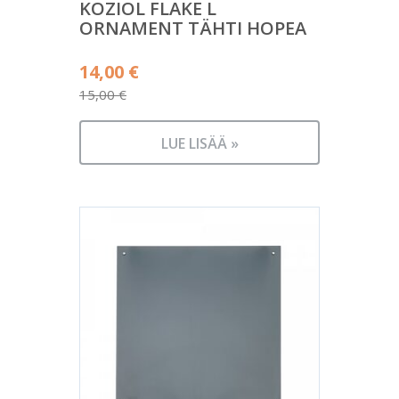
KOZIOL FLAKE L
ORNAMENT TÄHTI HOPEA
Alkuperäinen
14,00
€
hinta
15,00
€
Nykyinen
oli:
hinta
15,00 €.
LUE LISÄÄ »
on:
14,00 €.