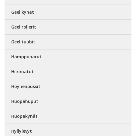
Geelikynät
Geelirollerit
Geelituubit
Hamppunarut
Hiirimatot
Höyhenpussit
Huopahuput
Huopakynät
Hyllylevyt