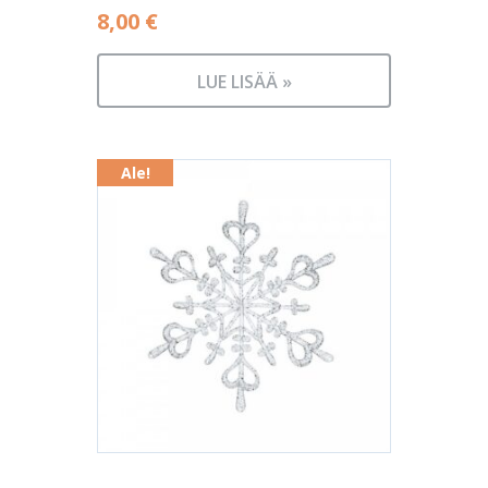
8,00
€
LUE LISÄÄ »
Ale!