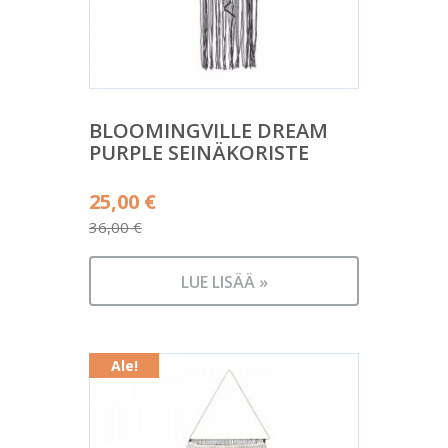
BLOOMINGVILLE DREAM
PURPLE SEINÄKORISTE
Alkuperäinen
25,00
€
hinta
36,00
€
Nykyinen
oli:
hinta
36,00 €.
LUE LISÄÄ »
on:
25,00 €.
Ale!