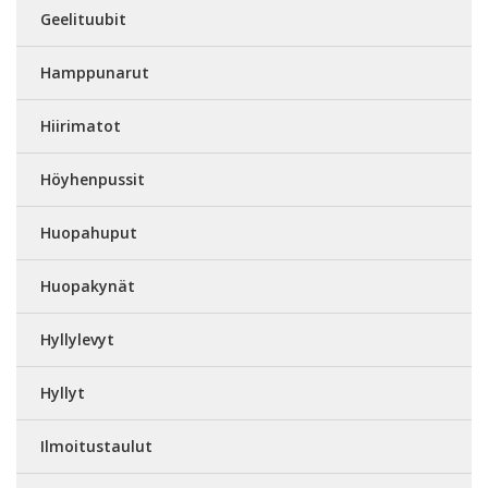
Geelituubit
Hamppunarut
Hiirimatot
Höyhenpussit
Huopahuput
Huopakynät
Hyllylevyt
Hyllyt
Ilmoitustaulut