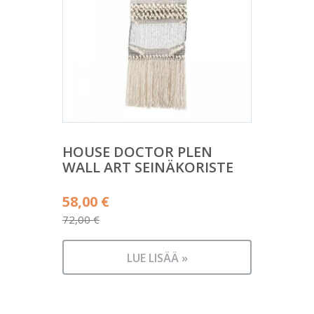
HOUSE DOCTOR PLEN
WALL ART SEINÄKORISTE
Alkuperäinen
58,00
€
hinta
72,00
€
Nykyinen
oli:
hinta
72,00 €.
LUE LISÄÄ »
on:
58,00 €.