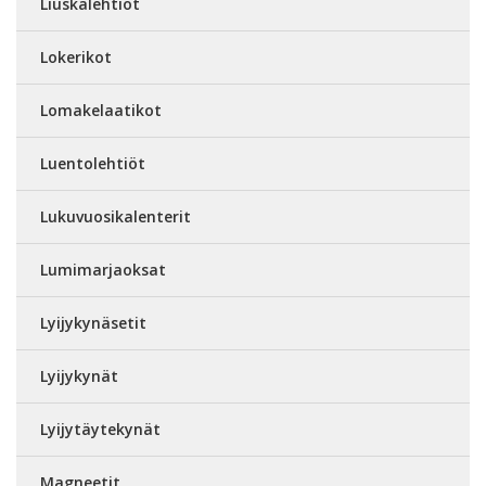
Liuskalehtiöt
Lokerikot
Lomakelaatikot
Luentolehtiöt
Lukuvuosikalenterit
Lumimarjaoksat
Lyijykynäsetit
Lyijykynät
Lyijytäytekynät
Magneetit