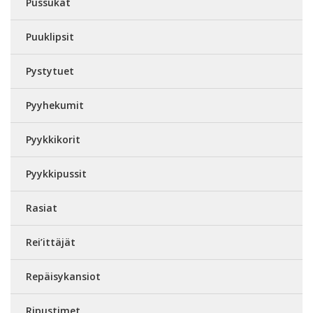
Pussukat
Puuklipsit
Pystytuet
Pyyhekumit
Pyykkikorit
Pyykkipussit
Rasiat
Rei’ittäjät
Repäisykansiot
Ripustimet