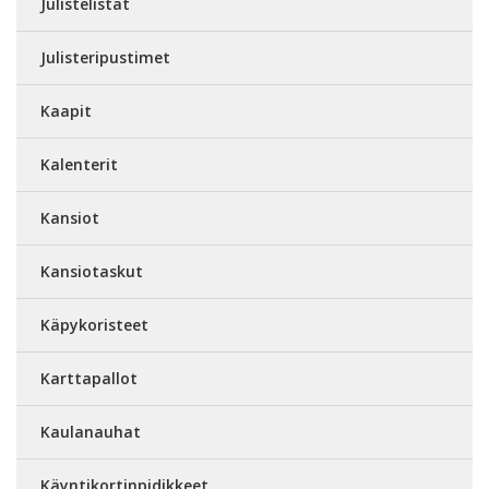
Julistelistat
Julisteripustimet
Kaapit
Kalenterit
Kansiot
Kansiotaskut
Käpykoristeet
Karttapallot
Kaulanauhat
Käyntikortinpidikkeet