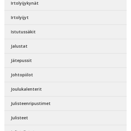
Irtolyijykynät
Irtolyijyt
Istutussäkit
Jalustat
Jätepussit
Johtopiilot
Joulukalenterit
Julisteenripustimet
Julisteet