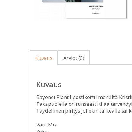
Kuvaus
Arviot (0)
Kuvaus
Bayonet Plant I postikortti merkiltä Krist
Takapuolella on runsaasti tilaa tervehdyksi
Täydellinen piritys jollekin tärkeälle tai
Väri: Mix
Koko: