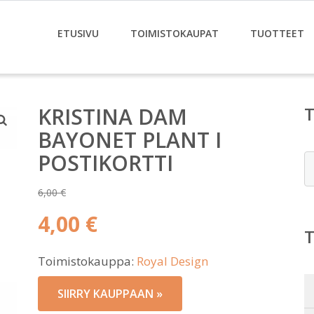
ETUSIVU
TOIMISTOKAUPAT
TUOTTEET
KRISTINA DAM
BAYONET PLANT I
POSTIKORTTI
E
6,00
€
Alkuperäinen
4,00
€
hinta
Nykyinen
oli:
Toimistokauppa:
Royal Design
hinta
6,00 €.
on:
SIIRRY KAUPPAAN »
4,00 €.