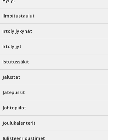
Hyllyt
Ilmoitustaulut
Irtolyijykynät
Irtolyijyt
Istutussäkit
Jalustat
Jätepussit
Johtopiilot
Joulukalenterit
Julisteenripustimet