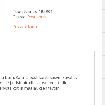
Tuotetunnus:
185901
Osasto:
Postikortit
Kristina Dam
ina Dam. Kaunis postikortti kasvin kuvalla.
lle ja rivit nimille ja osoitetiedoille.
 kehystä kotiin maalauksen tavoin.