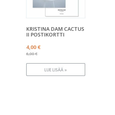
KRISTINA DAM CACTUS
II POSTIKORTTI
Alkuperäinen
4,00
€
hinta
6,00
€
Nykyinen
oli:
hinta
6,00 €.
LUE LISÄÄ »
on:
4,00 €.