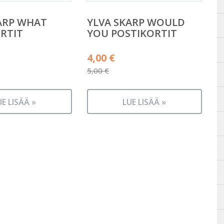
ARP WHAT
YLVA SKARP WOULD
RTIT
YOU POSTIKORTIT
äinen
Alkuperäinen
4,00
€
hinta
5,00
€
n
Nykyinen
oli:
hinta
5,00 €.
UE LISÄÄ »
LUE LISÄÄ »
on:
4,00 €.