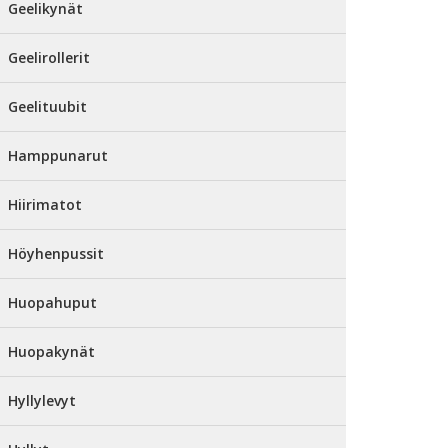
Geelikynät
Geelirollerit
Geelituubit
Hamppunarut
Hiirimatot
Höyhenpussit
Huopahuput
Huopakynät
Hyllylevyt