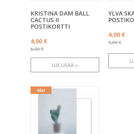
KRISTINA DAM BALL
YLVA SK
CACTUS II
POSTIKO
POSTIKORTTI
Alkuper
4,00
€
Alkuperäinen
4,00
€
hinta
5,00
€
hinta
6,00
€
Nykyine
oli:
Nykyinen
oli:
hinta
5,00 €.
L
hinta
6,00 €.
LUE LISÄÄ »
on:
on:
4,00 €.
4,00 €.
Ale!