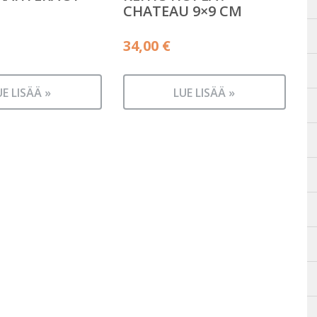
CHATEAU 9×9 CM
34,00
€
UE LISÄÄ »
LUE LISÄÄ »