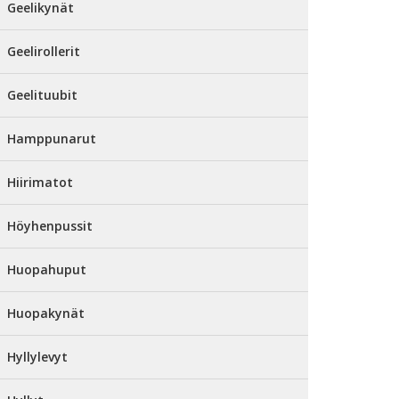
Geelikynät
Geelirollerit
Geelituubit
Hamppunarut
Hiirimatot
Höyhenpussit
Huopahuput
Huopakynät
Hyllylevyt