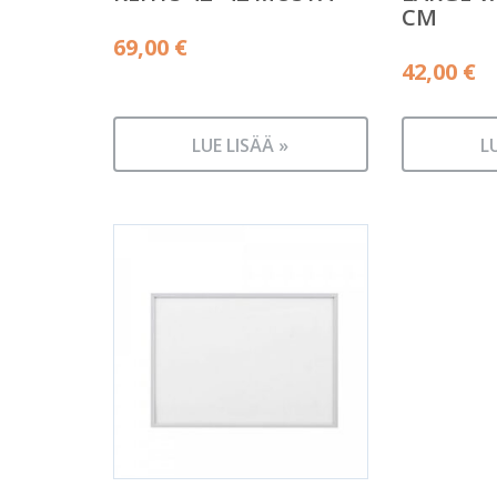
CM
69,00
€
42,00
€
LUE LISÄÄ »
L