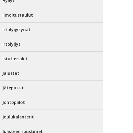
Hyllyt
Ilmoitustaulut
Irtolyijykynät
Irtolyijyt
Istutussäkit
Jalustat
Jätepussit
Johtopiilot
Joulukalenterit
Julisteenripustimet