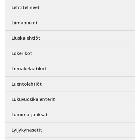
Lehtitelineet
Liimapuikot
Liuskalehtiöt
Lokerikot
Lomakelaatikot
Luentolehtiöt
Lukuvuosikalenterit
Lumimarjaoksat
Lyijykynäsetit