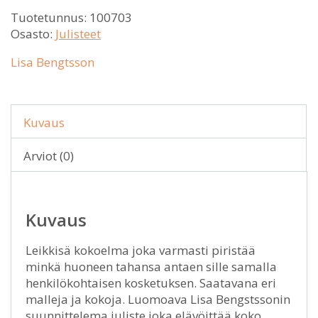
Tuotetunnus:
100703
Osasto:
Julisteet
Lisa Bengtsson
Kuvaus
Arviot (0)
Kuvaus
Leikkisä kokoelma joka varmasti piristää
minkä huoneen tahansa antaen sille samalla
henkilökohtaisen kosketuksen. Saatavana eri
malleja ja kokoja. Luomoava Lisa Bengstssonin
suunnittelema juliste joka elävöittää koko