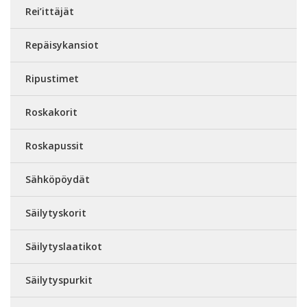
Rei’ittäjät
Repäisykansiot
Ripustimet
Roskakorit
Roskapussit
Sähköpöydät
Säilytyskorit
Säilytyslaatikot
Säilytyspurkit