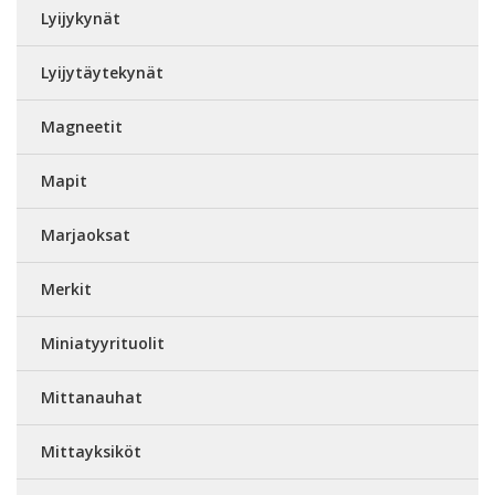
Lyijykynät
Lyijytäytekynät
Magneetit
Mapit
Marjaoksat
Merkit
Miniatyyrituolit
Mittanauhat
Mittayksiköt