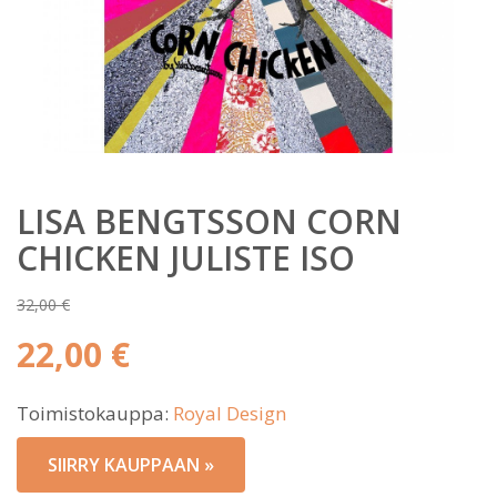
LISA BENGTSSON CORN
CHICKEN JULISTE ISO
32,00
€
Alkuperäinen
22,00
€
hinta
Nykyinen
oli:
Toimistokauppa:
Royal Design
hinta
32,00 €.
on:
SIIRRY KAUPPAAN »
22,00 €.