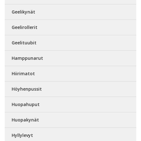
Geelikynät
Geelirollerit
Geelituubit
Hamppunarut
Hiirimatot
Höyhenpussit
Huopahuput
Huopakynät
Hyllylevyt