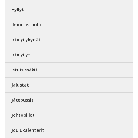
Hyllyt
Ilmoitustaulut
Irtolyijykynät
Irtolyijyt
Istutussäkit
Jalustat
Jätepussit
Johtopiilot
Joulukalenterit