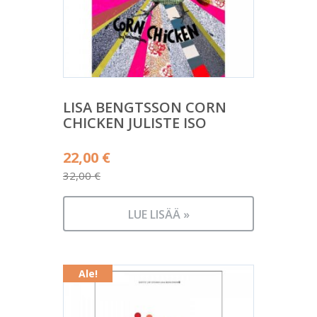
LISA BENGTSSON CORN
CHICKEN JULISTE ISO
Alkuperäinen
22,00
€
hinta
32,00
€
Nykyinen
oli:
hinta
32,00 €.
LUE LISÄÄ »
on:
22,00 €.
Ale!