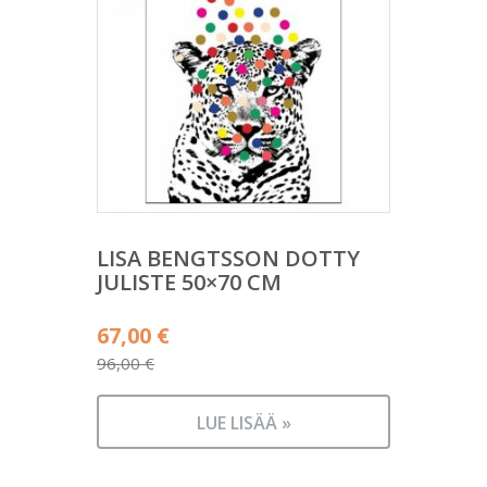
LISA BENGTSSON DOTTY
JULISTE 50×70 CM
Alkuperäinen
67,00
€
hinta
96,00
€
Nykyinen
oli:
hinta
96,00 €.
LUE LISÄÄ »
on:
67,00 €.