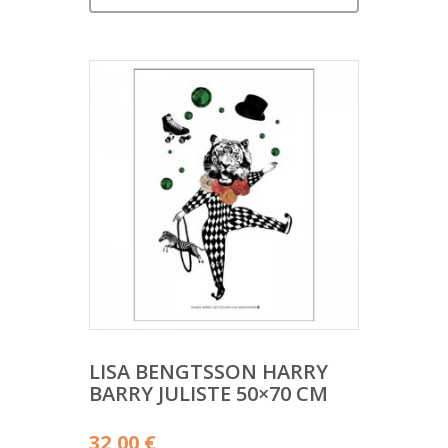
on:
15,00 €.
LISA BENGTSSON HARRY
BARRY JULISTE 50×70 CM
32,00
€