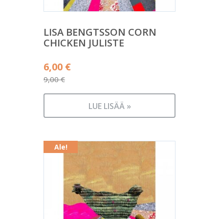
LISA BENGTSSON CORN
CHICKEN JULISTE
Alkuperäinen
6,00
€
hinta
9,00
€
Nykyinen
oli:
hinta
9,00 €.
LUE LISÄÄ »
on:
6,00 €.
Ale!