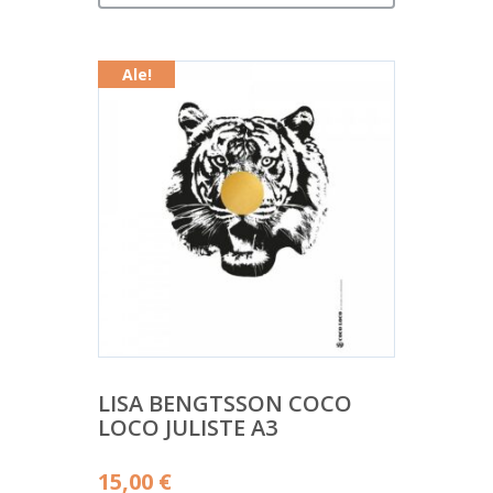
on:
22,00 €.
Ale!
LISA BENGTSSON COCO
LOCO JULISTE A3
Alkuperäinen
15,00
€