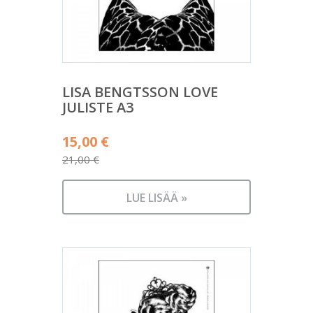
LISA BENGTSSON LOVE
JULISTE A3
Alkuperäinen
15,00
€
hinta
21,00
€
Nykyinen
oli:
hinta
21,00 €.
LUE LISÄÄ »
on:
15,00 €.