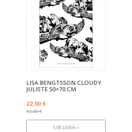
LISA BENGTSSON CLOUDY
JULISTE 50×70 CM
Alkuperäinen
22,00
€
hinta
32,00
€
Nykyinen
oli:
hinta
32,00 €.
LUE LISÄÄ »