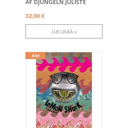
AF DJUNGELN JULISTE
32,00
€
LUE LISÄÄ »
Ale!