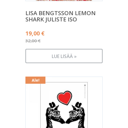
LISA BENGTSSON LEMON
SHARK JULISTE ISO
Alkuperäinen
19,00
€
hinta
32,00
€
Nykyinen
oli:
hinta
32,00 €.
LUE LISÄÄ »
on:
19,00 €.
Ale!