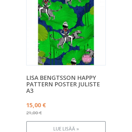
LISA BENGTSSON HAPPY
PATTERN POSTER JULISTE
A3
Alkuperäinen
15,00
€
hinta
21,00
€
Nykyinen
oli:
hinta
21,00 €.
LUE LISÄÄ »