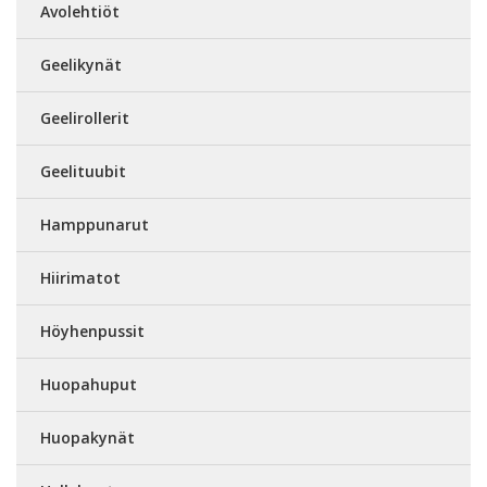
Avolehtiöt
Geelikynät
Geelirollerit
Geelituubit
Hamppunarut
Hiirimatot
Höyhenpussit
Huopahuput
Huopakynät