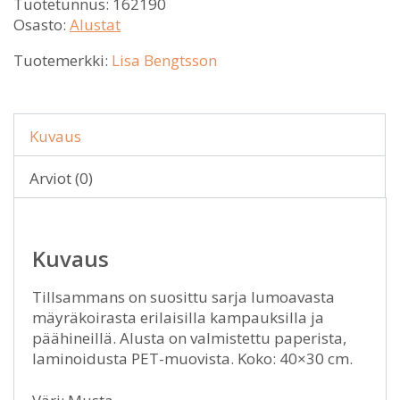
Tuotetunnus:
162190
Osasto:
Alustat
Tuotemerkki:
Lisa Bengtsson
Kuvaus
Arviot (0)
Kuvaus
Tillsammans on suosittu sarja lumoavasta
mäyräkoirasta erilaisilla kampauksilla ja
päähineillä. Alusta on valmistettu paperista,
laminoidusta PET-muovista. Koko: 40×30 cm.