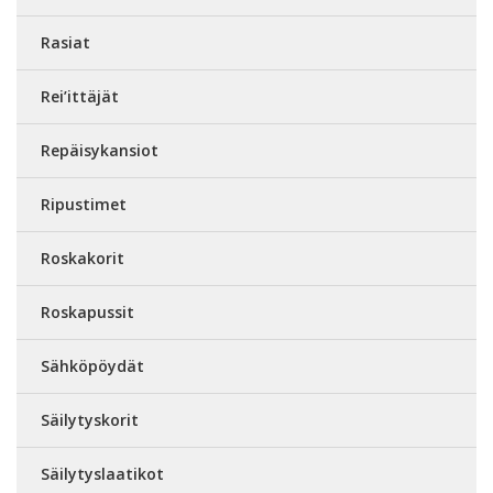
Rasiat
Rei’ittäjät
Repäisykansiot
Ripustimet
Roskakorit
Roskapussit
Sähköpöydät
Säilytyskorit
Säilytyslaatikot