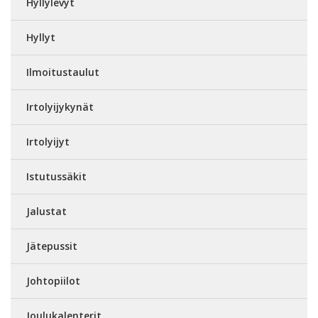
Hyllylevyt
Hyllyt
Ilmoitustaulut
Irtolyijykynät
Irtolyijyt
Istutussäkit
Jalustat
Jätepussit
Johtopiilot
Joulukalenterit