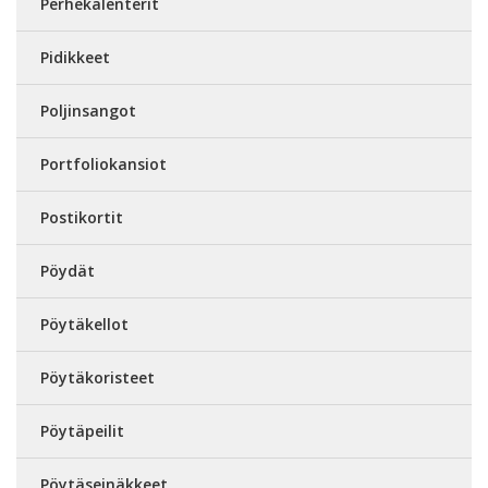
Perhekalenterit
Pidikkeet
Poljinsangot
Portfoliokansiot
Postikortit
Pöydät
Pöytäkellot
Pöytäkoristeet
Pöytäpeilit
Pöytäseinäkkeet