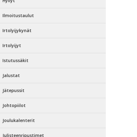
Hyllyt
Ilmoitustaulut
Irtolyijykynät
Irtolyijyt
Istutussäkit
Jalustat
Jätepussit
Johtopiilot
Joulukalenterit
Julisteenripustimet