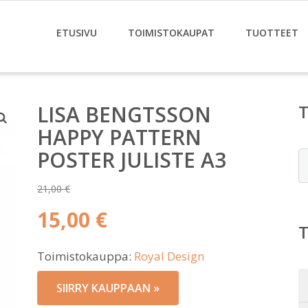
ETUSIVU
TOIMISTOKAUPAT
TUOTTEET
LISA BENGTSSON
HAPPY PATTERN
POSTER JULISTE A3
E
21,00
€
Alkuperäinen
15,00
€
hinta
Nykyinen
oli:
Toimistokauppa:
Royal Design
hinta
21,00 €.
on:
SIIRRY KAUPPAAN »
15,00 €.