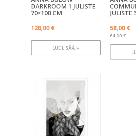
DARKROOM 1 JULISTE
COMMUN
70×100 CM
JULISTE 
Alkuper
128,00
€
58,00
€
hinta
64,00
€
Nykyine
oli:
LUE LISÄÄ »
hinta
64,00 €.
L
on:
58,00 €.