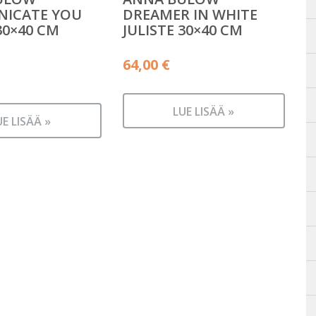
ICATE YOU
DREAMER IN WHITE
30×40 CM
JULISTE 30×40 CM
äinen
64,00
€
n
LUE LISÄÄ »
UE LISÄÄ »