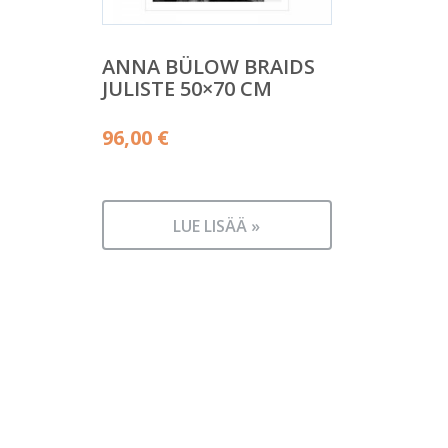
ANNA BÜLOW BRAIDS
JULISTE 50×70 CM
96,00
€
LUE LISÄÄ »