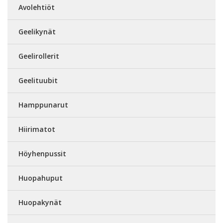
Avolehtiöt
Geelikynät
Geelirollerit
Geelituubit
Hamppunarut
Hiirimatot
Höyhenpussit
Huopahuput
Huopakynät