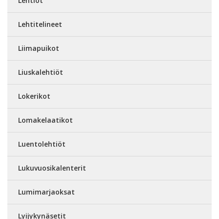
Lehtiöt
Lehtitelineet
Liimapuikot
Liuskalehtiöt
Lokerikot
Lomakelaatikot
Luentolehtiöt
Lukuvuosikalenterit
Lumimarjaoksat
Lyijykynäsetit