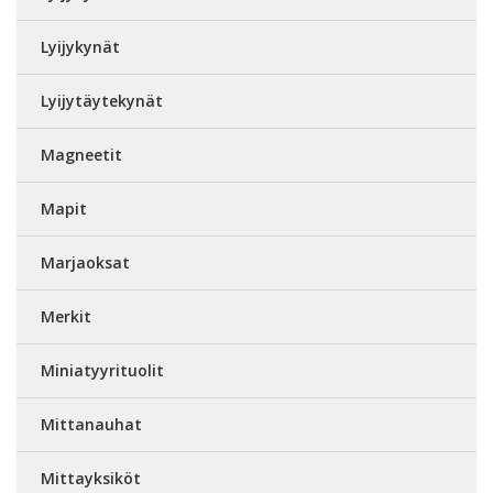
Lyijykynät
Lyijytäytekynät
Magneetit
Mapit
Marjaoksat
Merkit
Miniatyyrituolit
Mittanauhat
Mittayksiköt