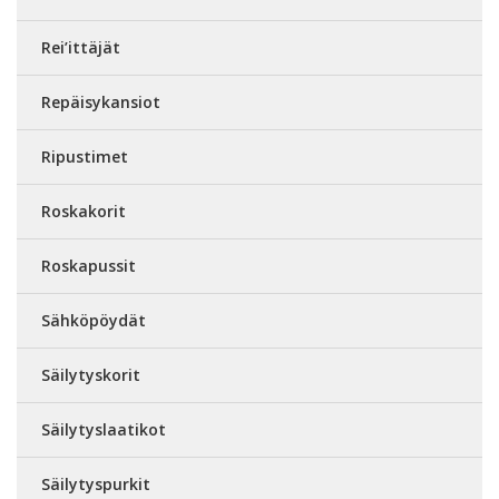
Rei’ittäjät
Repäisykansiot
Ripustimet
Roskakorit
Roskapussit
Sähköpöydät
Säilytyskorit
Säilytyslaatikot
Säilytyspurkit