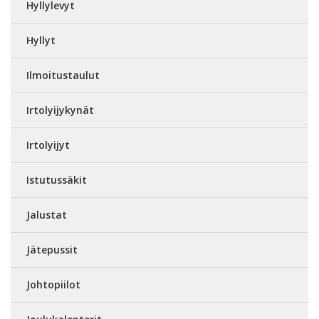
Hyllylevyt
Hyllyt
Ilmoitustaulut
Irtolyijykynät
Irtolyijyt
Istutussäkit
Jalustat
Jätepussit
Johtopiilot