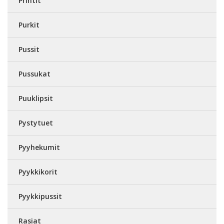
Printit
Purkit
Pussit
Pussukat
Puuklipsit
Pystytuet
Pyyhekumit
Pyykkikorit
Pyykkipussit
Rasiat