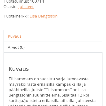
Tuotetunnus:
100714
Osasto:
Julisteet
Tuotemerkki:
Lisa Bengtsson
Kuvaus
Arviot (0)
Kuvaus
Tillsammans on suosittu sarja lumoavasta
mäyräkoirasta erilaisilla kampauksilla ja
päähineillä. Juliste ”Tillsammans” on Lisa
Bengtssonin suunnittelema. Sisältää 12 kpl
kortteja/julisteita erilaisilla aiheilla. Julisteesta
voi tehdä myös postikortteja sillä julisteen