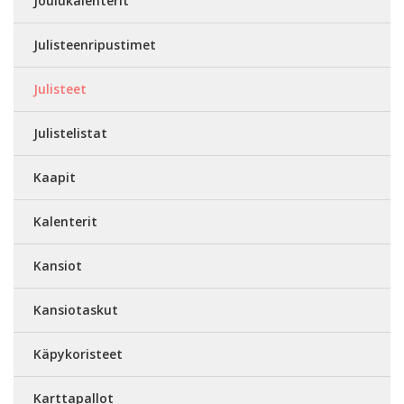
Joulukalenterit
Julisteenripustimet
Julisteet
Julistelistat
Kaapit
Kalenterit
Kansiot
Kansiotaskut
Käpykoristeet
Karttapallot