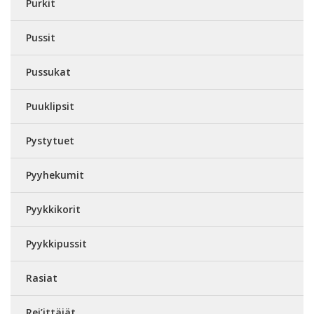
Purkit
Pussit
Pussukat
Puuklipsit
Pystytuet
Pyyhekumit
Pyykkikorit
Pyykkipussit
Rasiat
Rei’ittäjät