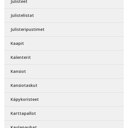
Julisteet
Julistelistat
Julisteripustimet
Kaapit
Kalenterit
Kansiot
Kansiotaskut
Käpykoristeet
Karttapallot
Kaulanauhat