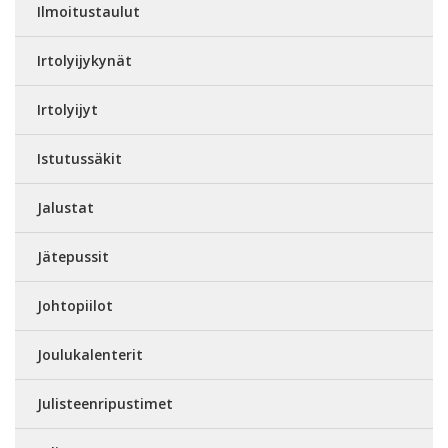
Ilmoitustaulut
Irtolyijykynät
Irtolyijyt
Istutussäkit
Jalustat
Jätepussit
Johtopiilot
Joulukalenterit
Julisteenripustimet