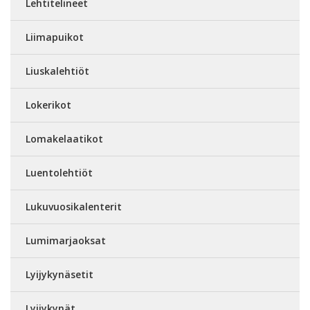
Lehtitelineet
Liimapuikot
Liuskalehtiöt
Lokerikot
Lomakelaatikot
Luentolehtiöt
Lukuvuosikalenterit
Lumimarjaoksat
Lyijykynäsetit
Lyijykynät