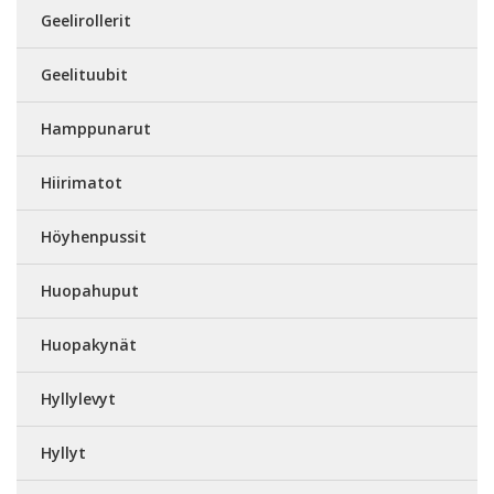
Geelirollerit
Geelituubit
Hamppunarut
Hiirimatot
Höyhenpussit
Huopahuput
Huopakynät
Hyllylevyt
Hyllyt