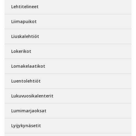
Lehtitelineet
Liimapuikot
Liuskalehtiöt
Lokerikot
Lomakelaatikot
Luentolehtiöt
Lukuvuosikalenterit
Lumimarjaoksat
Lyijykynäsetit