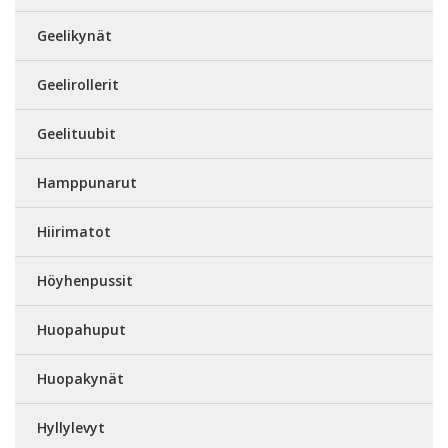
Geelikynät
Geelirollerit
Geelituubit
Hamppunarut
Hiirimatot
Höyhenpussit
Huopahuput
Huopakynät
Hyllylevyt