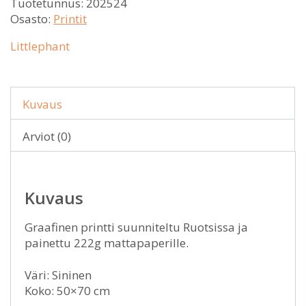
Tuotetunnus:
202524
Osasto:
Printit
Littlephant
Kuvaus
Arviot (0)
Kuvaus
Graafinen printti suunniteltu Ruotsissa ja
painettu 222g mattapaperille.
Väri: Sininen
Koko: 50×70 cm