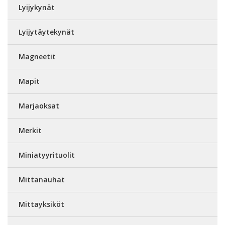
Lyijykynät
Lyijytäytekynät
Magneetit
Mapit
Marjaoksat
Merkit
Miniatyyrituolit
Mittanauhat
Mittayksiköt