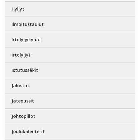
Hyllyt
Ilmoitustaulut
Irtolyijykynät
Irtolyijyt
Istutussäkit
Jalustat
Jätepussit
Johtopiilot
Joulukalenterit