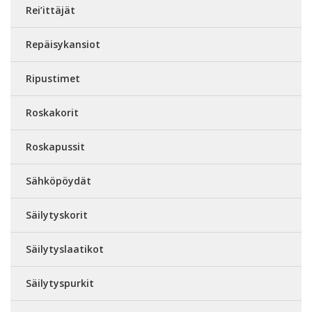
Rei’ittäjät
Repäisykansiot
Ripustimet
Roskakorit
Roskapussit
Sähköpöydät
Säilytyskorit
Säilytyslaatikot
Säilytyspurkit