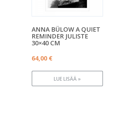
ANNA BÜLOW A QUIET
REMINDER JULISTE
30×40 CM
64,00
€
LUE LISÄÄ »