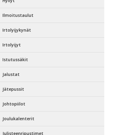
Hyllyt
Ilmoitustaulut
Irtolyijykynät
Irtolyijyt
Istutussäkit
Jalustat
Jätepussit
Johtopiilot
Joulukalenterit
Julisteenripustimet