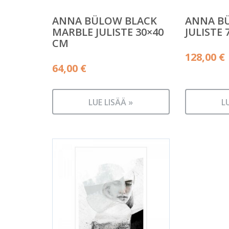
ANNA BÜLOW BLACK
ANNA B
MARBLE JULISTE 30×40
JULISTE 
CM
128,00
€
64,00
€
LUE LISÄÄ »
L