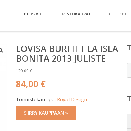
ETUSIVU
TOIMISTOKAUPAT
TUOTTEET
LOVISA BURFITT LA ISLA
BONITA 2013 JULISTE
E
120,00
€
Alkuperäinen
84,00
€
hinta
Nykyinen
oli:
Toimistokauppa:
Royal Design
hinta
120,00 €.
on:
SIIRRY KAUPPAAN »
84,00 €.