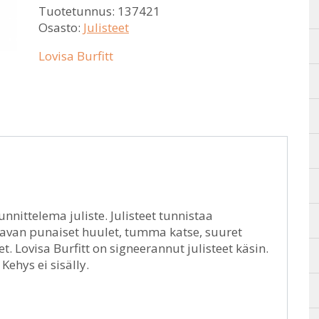
Tuotetunnus:
137421
Osasto:
Julisteet
Lovisa Burfitt
unnittelema juliste. Julisteet tunnistaa
stavan punaiset huulet, tumma katse, suuret
t. Lovisa Burfitt on signeerannut julisteet käsin.
Kehys ei sisälly.