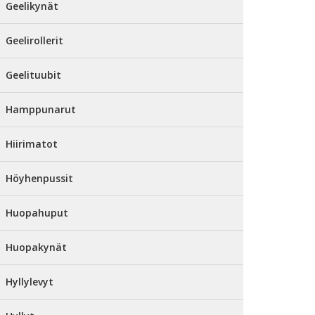
Geelikynät
Geelirollerit
Geelituubit
Hamppunarut
Hiirimatot
Höyhenpussit
Huopahuput
Huopakynät
Hyllylevyt