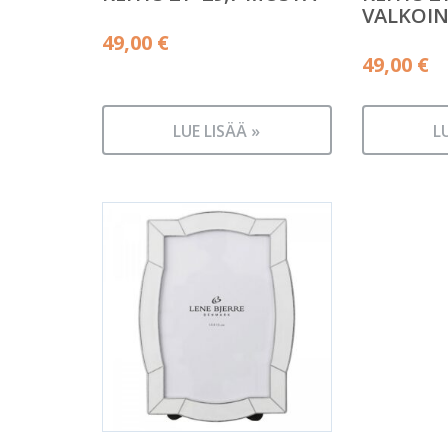
VALKOI
49,00
€
49,00
€
LUE LISÄÄ »
L