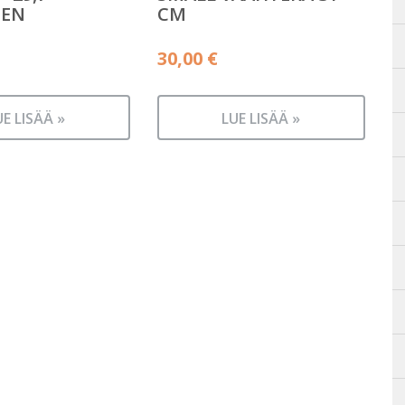
NEN
CM
30,00
€
UE LISÄÄ »
LUE LISÄÄ »