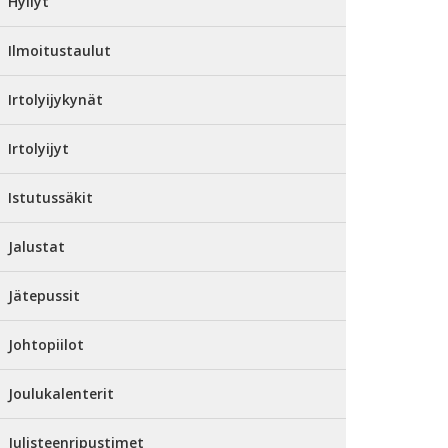
Hyllyt
Ilmoitustaulut
Irtolyijykynät
Irtolyijyt
Istutussäkit
Jalustat
Jätepussit
Johtopiilot
Joulukalenterit
Julisteenripustimet