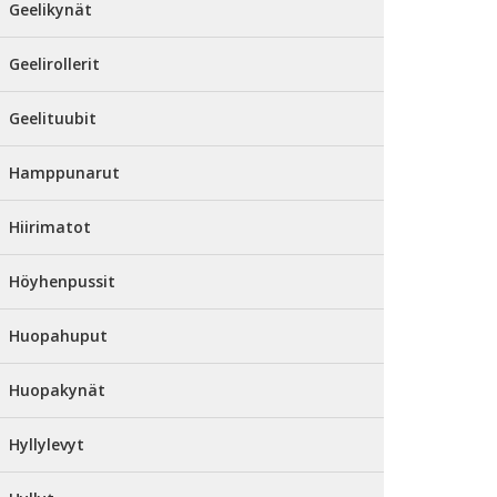
Geelikynät
Geelirollerit
Geelituubit
Hamppunarut
Hiirimatot
Höyhenpussit
Huopahuput
Huopakynät
Hyllylevyt