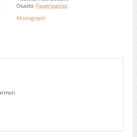
Osasto:
Paperipainot
Monograph
armori