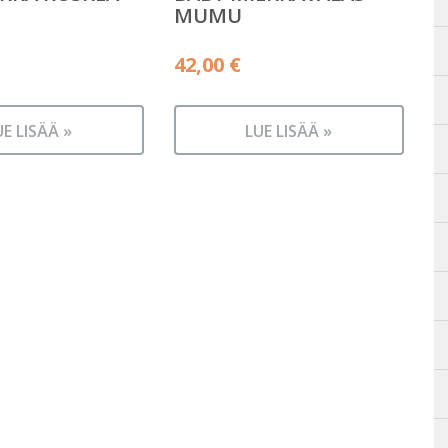
MUMU
42,00
€
UE LISÄÄ »
LUE LISÄÄ »