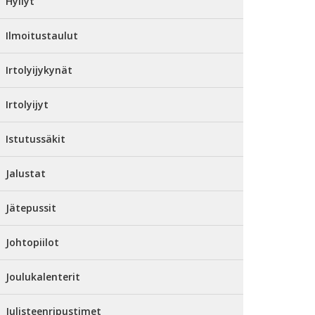
Hyllyt
Ilmoitustaulut
Irtolyijykynät
Irtolyijyt
Istutussäkit
Jalustat
Jätepussit
Johtopiilot
Joulukalenterit
Julisteenripustimet