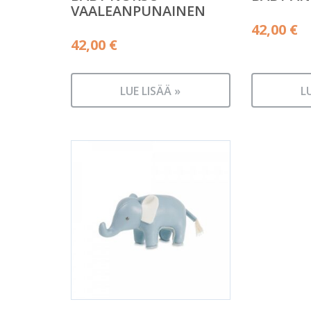
VAALEANPUNAINEN
42,00
€
42,00
€
LUE LISÄÄ »
L