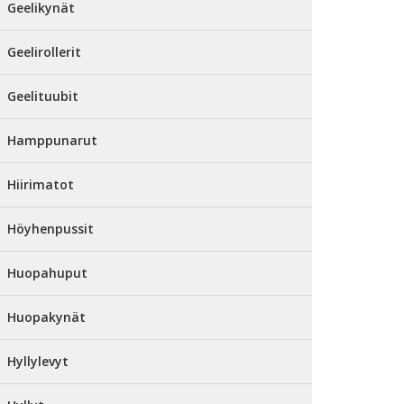
Geelikynät
Geelirollerit
Geelituubit
Hamppunarut
Hiirimatot
Höyhenpussit
Huopahuput
Huopakynät
Hyllylevyt