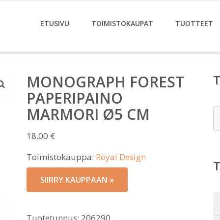
ETUSIVU
TOIMISTOKAUPAT
TUOTTEET
MONOGRAPH FOREST
PAPERIPAINO
MARMORI Ø5 CM
E
18,00
€
Toimistokauppa:
Royal Design
SIIRRY KAUPPAAN »
Tuotetunnus:
206290