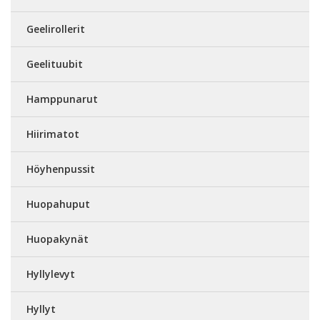
Geelirollerit
Geelituubit
Hamppunarut
Hiirimatot
Höyhenpussit
Huopahuput
Huopakynät
Hyllylevyt
Hyllyt