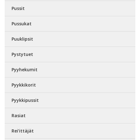
Pussit
Pussukat
Puuklipsit
Pystytuet
Pyyhekumit
Pyykkikorit
Pyykkipussit
Rasiat
Rei’ittäjät