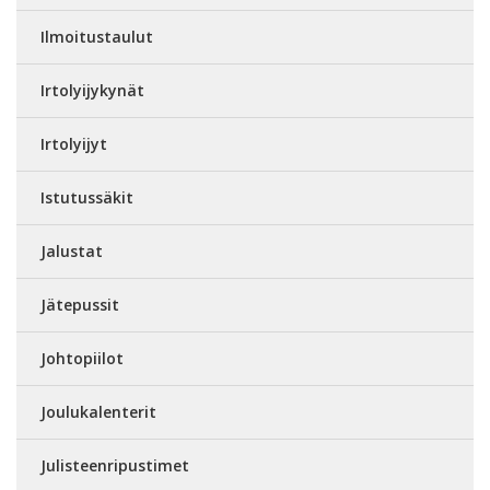
Ilmoitustaulut
Irtolyijykynät
Irtolyijyt
Istutussäkit
Jalustat
Jätepussit
Johtopiilot
Joulukalenterit
Julisteenripustimet