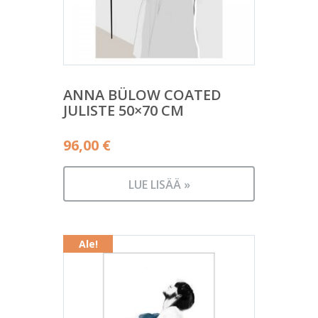
ANNA BÜLOW COATED
JULISTE 50×70 CM
96,00
€
LUE LISÄÄ »
Ale!