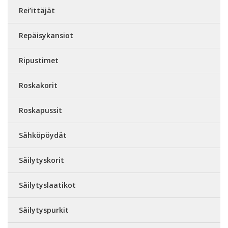
Rei’ittäjät
Repäisykansiot
Ripustimet
Roskakorit
Roskapussit
Sähköpöydät
Säilytyskorit
Säilytyslaatikot
Säilytyspurkit