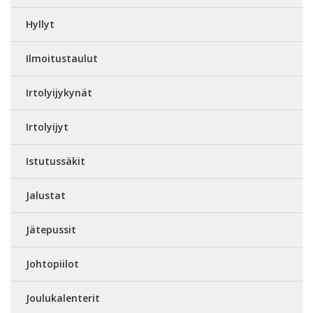
Hyllyt
Ilmoitustaulut
Irtolyijykynät
Irtolyijyt
Istutussäkit
Jalustat
Jätepussit
Johtopiilot
Joulukalenterit