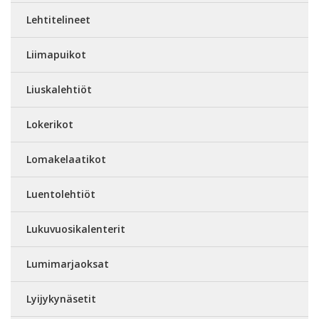
Lehtitelineet
Liimapuikot
Liuskalehtiöt
Lokerikot
Lomakelaatikot
Luentolehtiöt
Lukuvuosikalenterit
Lumimarjaoksat
Lyijykynäsetit