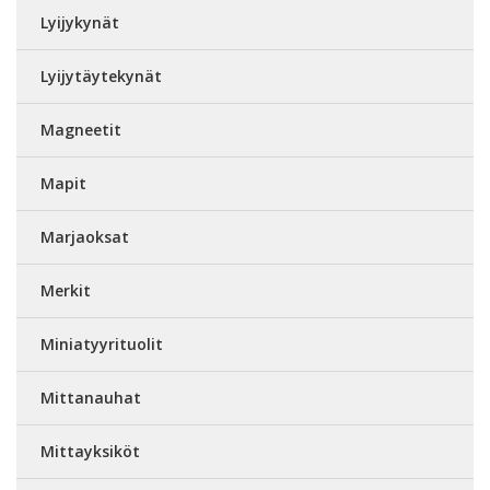
Lyijykynät
Lyijytäytekynät
Magneetit
Mapit
Marjaoksat
Merkit
Miniatyyrituolit
Mittanauhat
Mittayksiköt