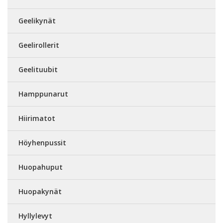
Geelikynät
Geelirollerit
Geelituubit
Hamppunarut
Hiirimatot
Höyhenpussit
Huopahuput
Huopakynät
Hyllylevyt