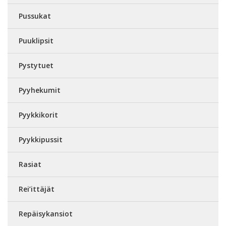
Pussukat
Puuklipsit
Pystytuet
Pyyhekumit
Pyykkikorit
Pyykkipussit
Rasiat
Rei’ittäjät
Repäisykansiot