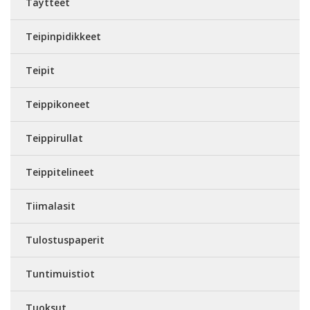
Täytteet
Teipinpidikkeet
Teipit
Teippikoneet
Teippirullat
Teippitelineet
Tiimalasit
Tulostuspaperit
Tuntimuistiot
Tuoksut