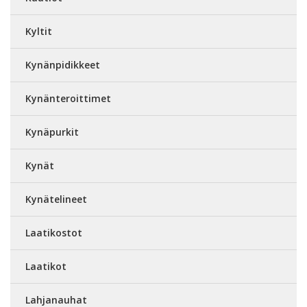
Kyltit
Kynänpidikkeet
Kynänteroittimet
Kynäpurkit
Kynät
Kynätelineet
Laatikostot
Laatikot
Lahjanauhat