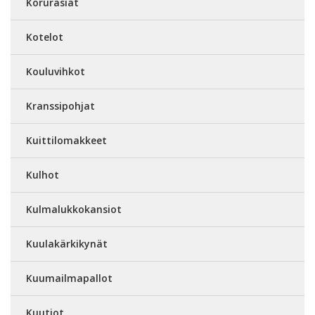
Korurasiat
Kotelot
Kouluvihkot
Kranssipohjat
Kuittilomakkeet
Kulhot
Kulmalukkokansiot
Kuulakärkikynät
Kuumailmapallot
Kuutiot