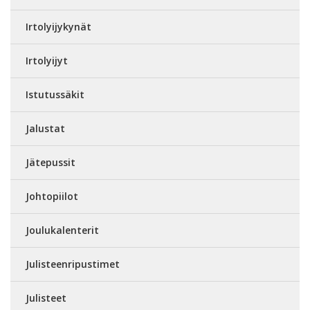
Irtolyijykynät
Irtolyijyt
Istutussäkit
Jalustat
Jätepussit
Johtopiilot
Joulukalenterit
Julisteenripustimet
Julisteet