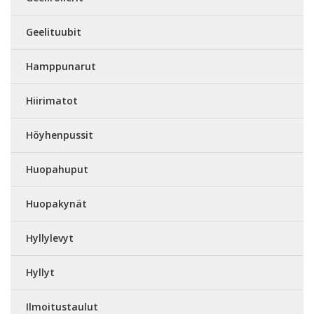
Geelituubit
Hamppunarut
Hiirimatot
Höyhenpussit
Huopahuput
Huopakynät
Hyllylevyt
Hyllyt
Ilmoitustaulut