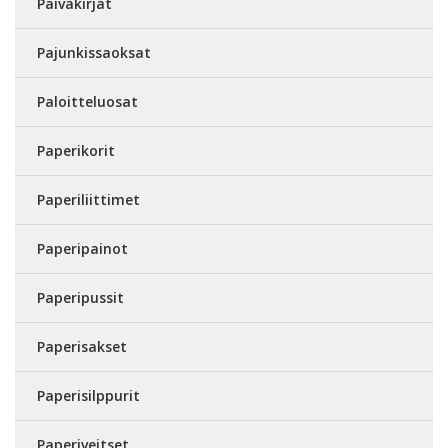
Päiväkirjat
Pajunkissaoksat
Paloitteluosat
Paperikorit
Paperiliittimet
Paperipainot
Paperipussit
Paperisakset
Paperisilppurit
Paperiveitset