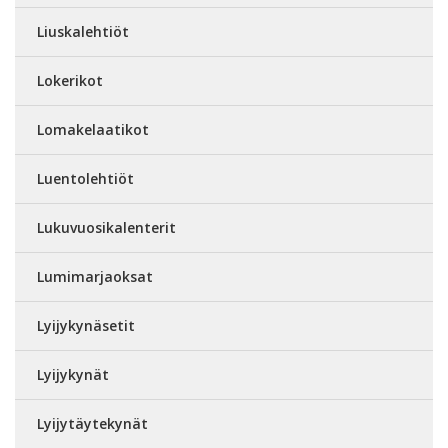
Liuskalehtiöt
Lokerikot
Lomakelaatikot
Luentolehtiöt
Lukuvuosikalenterit
Lumimarjaoksat
Lyijykynäsetit
Lyijykynät
Lyijytäytekynät