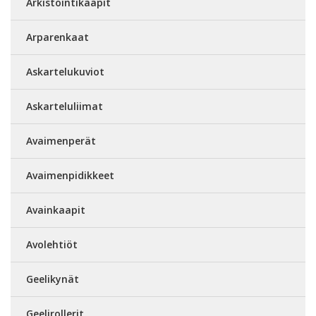
Arkistointikaapit
Arparenkaat
Askartelukuviot
Askarteluliimat
Avaimenperät
Avaimenpidikkeet
Avainkaapit
Avolehtiöt
Geelikynät
Geelirollerit