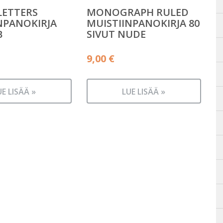
LETTERS
MONOGRAPH RULED
NPANOKIRJA
MUISTIINPANOKIRJA 80
B
SIVUT NUDE
9,00
€
UE LISÄÄ »
LUE LISÄÄ »