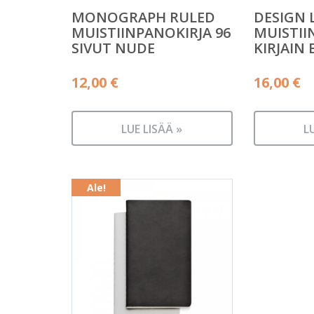
MONOGRAPH RULED
DESIGN 
MUISTIINPANOKIRJA 96
MUISTII
SIVUT NUDE
KIRJAIN 
12,00
€
16,00
€
LUE LISÄÄ »
L
Ale!