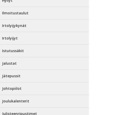
Hyllyt
Ilmoitustaulut
Irtolyijykynät
Irtolyijyt
Istutussäkit
Jalustat
Jätepussit
Johtopiilot
Joulukalenterit
Julisteenripustimet