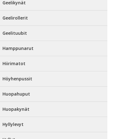
Geelikynät
Geelirollerit
Geelituubit
Hamppunarut
Hiirimatot
Höyhenpussit
Huopahuput
Huopakynät
Hyllylevyt