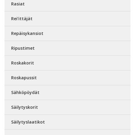
Rasiat
Rei’ittäjät
Repäisykansiot
Ripustimet
Roskakorit
Roskapussit
Sähköpöydät
Säilytyskorit
Säilytyslaatikot