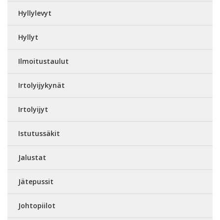
Hyllylevyt
Hyllyt
Ilmoitustaulut
Irtolyijykynät
Irtolyijyt
Istutussäkit
Jalustat
Jätepussit
Johtopiilot