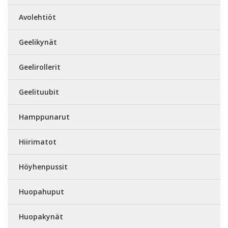
Avolehtiöt
Geelikynät
Geelirollerit
Geelituubit
Hamppunarut
Hiirimatot
Höyhenpussit
Huopahuput
Huopakynät