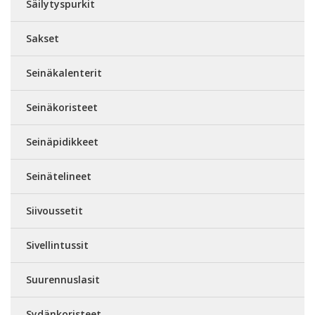
Säilytyspurkit
Sakset
Seinäkalenterit
Seinäkoristeet
Seinäpidikkeet
Seinätelineet
Siivoussetit
Sivellintussit
Suurennuslasit
Sydänkoristeet